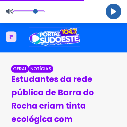
GERAL
NOTÍCIAS
Estudantes da rede
pública de Barra do
Rocha criam tinta
ecológica com