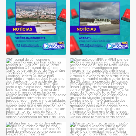
Conquista é obrigado a
...
reclamam de quedas
constantes
...
1
0
1
0
Tribunal do Júri condena
Operação do MPBA e MPMT
caminhoneiro por
...
prende dois investigados e
...
1
0
1
0
Bahia tem aumento de eleitores
Suspeito de integrar
que se autodeclaram
...
organização criminosa
voltada
...