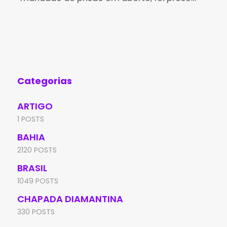
pela Polícia Militar na tarde desta sexta-
(Id
feira (7), no bairro Irmã Dulce, em Brumado.
Edu
A
de 
Aní
Categorias
ARTIGO
1 POSTS
BAHIA
2120 POSTS
BRASIL
1049 POSTS
CHAPADA DIAMANTINA
330 POSTS