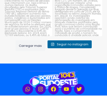
1
0
1
0
Seguir no instagram
Carregar mais