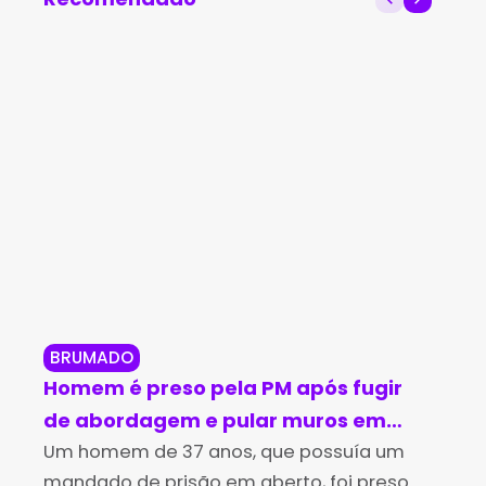
BRUMADO
BR
Homem é preso pela PM após fugir
Br
de abordagem e pular muros em
in
Brumado
Um homem de 37 anos, que possuía um
no
Os 
mandado de prisão em aberto, foi preso
Des