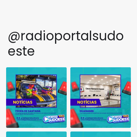
@radioportalsudo
este
PRF apreende quase 48 quilos
TCM rejeita pedido de
de maconha em ônibus
...
suspensão de licitação da
...
1
0
1
0
Município de Vitória da
Moradores de Aracatu