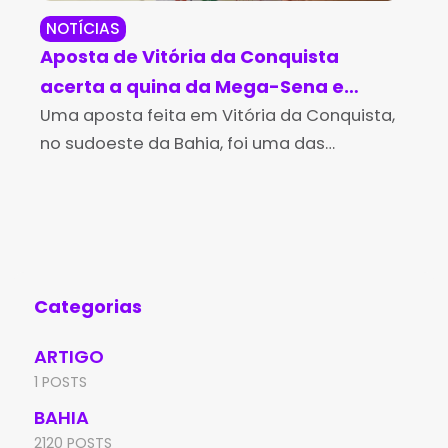
NOTÍCIAS
NO
Aposta de Vitória da Conquista
Emp
acerta a quina da Mega-Sena e
gol
fatura mais de R$ 72 mil
Uma aposta feita em Vitória da Conquista,
em
Uma
no sudoeste da Bahia, foi uma das
nes
premiadas com a quina no concurso 2.861
Bah
da Mega-Sena, sorteado no sábado (10). O
de 
bilhete simples,
pró
Categorias
ARTIGO
1 POSTS
BAHIA
2120 POSTS