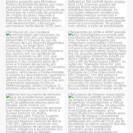
Tribunal do Júri condena
Operação do MPBA e MPMT
caminhoneiro por
...
prende dois investigados e
...
1
0
1
0
Bahia tem aumento de eleitores
Suspeito de integrar
que se autodeclaram
...
organização criminosa
voltada
...
1
0
1
0