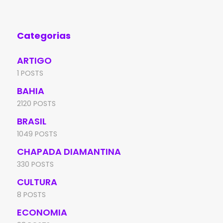
Aní
Categorias
ARTIGO
1 POSTS
BAHIA
2120 POSTS
BRASIL
1049 POSTS
CHAPADA DIAMANTINA
330 POSTS
CULTURA
8 POSTS
ECONOMIA