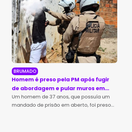
BRUMADO
BR
Homem é preso pela PM após fugir
Br
de abordagem e pular muros em
in
Brumado
Um homem de 37 anos, que possuía um
no
Os 
mandado de prisão em aberto, foi preso
Des
pela Polícia Militar na tarde desta sexta-
(Id
feira (7), no bairro Irmã Dulce, em Brumado.
Edu
A
de 