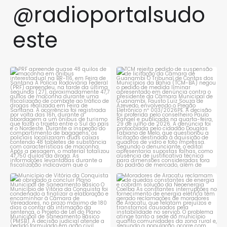
@radioportalsudo
este
PRF apreende quase 48 quilos
TCM rejeita pedido de
de maconha em ônibus
...
suspensão de licitação da
...
1
0
1
0
Município de Vitória da
Moradores de Aracatu
Conquista é obrigado a
...
reclamam de quedas
constantes
...
1
0
1
0