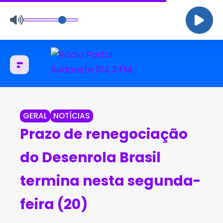
GERAL
NOTÍCIAS
Prazo de renegociação
do Desenrola Brasil
termina nesta segunda-
feira (20)