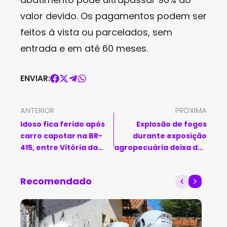
valor devido. Os pagamentos podem ser
feitos à vista ou parcelados, sem
entrada e em até 60 meses.
ENVIAR:
ANTERIOR
PRÓXIMA
Idoso fica ferido após
Explosão de fogos
carro capotar na BR-
durante exposição
415, entre Vitória da
agropecuária deixa dez
Conquista e Barra do
pessoas feridas em
Choça
Itapetinga
Recomendado