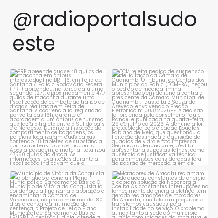
@radioportalsudo
este
PRF apreende quase 48 quilos
TCM rejeita pedido de
de maconha em ônibus
...
suspensão de licitação da
...
1
0
1
0
Município de Vitória da
Moradores de Aracatu
Conquista é obrigado a
...
reclamam de quedas
constantes
...
1
0
1
0