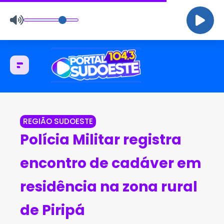
REGIÃO SUDOESTE
Polícia Militar registra
encontro de cadáver em
residência na zona rural
de Piripá