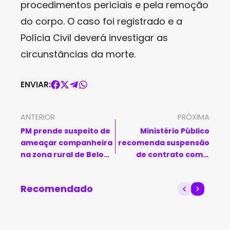
procedimentos periciais e pela remoção
do corpo. O caso foi registrado e a
Polícia Civil deverá investigar as
circunstâncias da morte.
ENVIAR:
ANTERIOR
PRÓXIMA
PM prende suspeito de
Ministério Público
ameaçar companheira
recomenda suspensão
na zona rural de Belo
de contrato com a
Campo
Banda Toque Dez em
Livramento de Nossa
Recomendado
Senhora