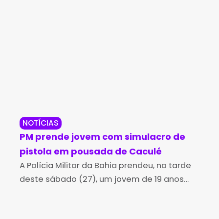
NOTÍCIAS
NO
PM prende jovem com simulacro de
Co
pistola em pousada de Caculé
ma
A Polícia Militar da Bahia prendeu, na tarde
Ar
Pol
deste sábado (27), um jovem de 19 anos
Ind
após uma ocorrência em uma pousada na
for
Avenida Copacabana, em Caculé. A ação
apó