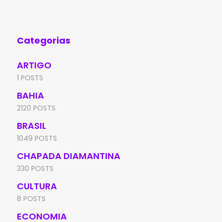
foi
sit
na 
Categorias
ARTIGO
1 POSTS
BAHIA
2120 POSTS
BRASIL
1049 POSTS
CHAPADA DIAMANTINA
330 POSTS
CULTURA
8 POSTS
ECONOMIA