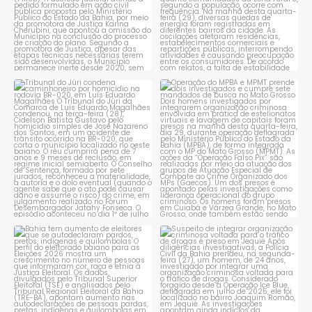
Tribunal do Júri condena
Operação do MPBA e MPMT
caminhoneiro por
...
prende dois investigados e
...
1
0
1
0
Bahia tem aumento de eleitores
Suspeito de integrar
que se autodeclaram
...
organização criminosa
voltada
...
1
0
1
0