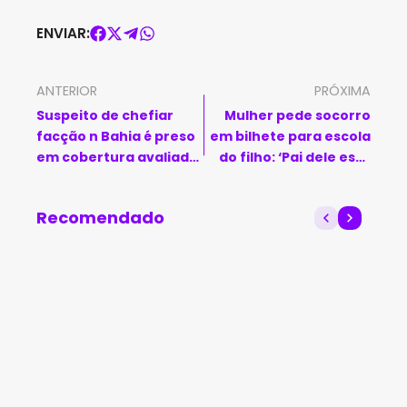
ENVIAR:
ANTERIOR
PRÓXIMA
Suspeito de chefiar
Mulher pede socorro
facção n Bahia é preso
em bilhete para escola
em cobertura avaliada
do filho: ‘Pai dele está
em R$ 5 milhões
me batendo’
Recomendado