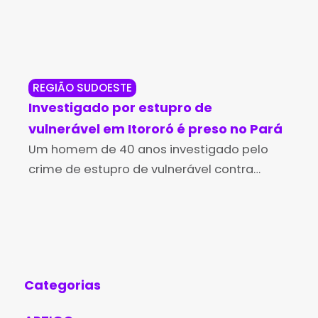
REGIÃO SUDOESTE
RE
Investigado por estupro de
Sus
vulnerável em Itororó é preso no Pará
de
Um homem de 40 anos investigado pelo
Gu
A e
crime de estupro de vulnerável contra
Ate
uma criança de 11 anos, ocorrido no
ter
município de Itororó, no sudoeste da Bahia,
pel
foi preso neste
pra
dom
Categorias