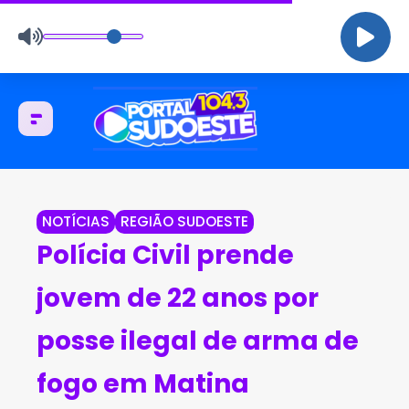
NOTÍCIAS
REGIÃO SUDOESTE
Polícia Civil prende
jovem de 22 anos por
posse ilegal de arma de
fogo em Matina