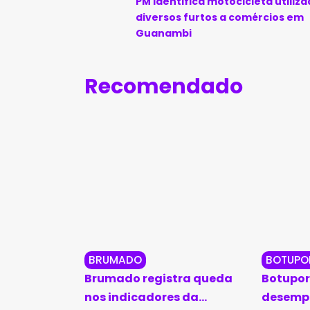
PM identifica motocicleta utiliz
diversos furtos a comércios em
Guanambi
Recomendado
BRUMADO
BOTUPO
Brumado registra queda
Botupor
nos indicadores da
desempe