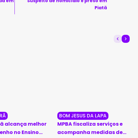
ada em
Suspeito de homicídio é preso em
Piatã
RÃ
BOM JESUS DA LAPA
ã alcança melhor
MPBA fiscaliza serviços e
nho no Ensino
acompanha medidas de