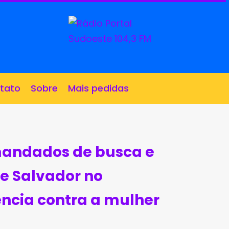
tato
Sobre
Mais pedidas
 mandados de busca e
e Salvador no
ência contra a mulher