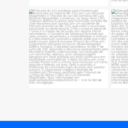
Tribunal do Júri condena caminhoneiro
Opera
por
...
1
0