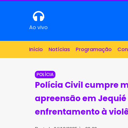
Ao vivo
Início
Notícias
Programação
Con
POLÍCIA
Polícia Civil cumpre
apreensão em Jequié 
enfrentamento à viol