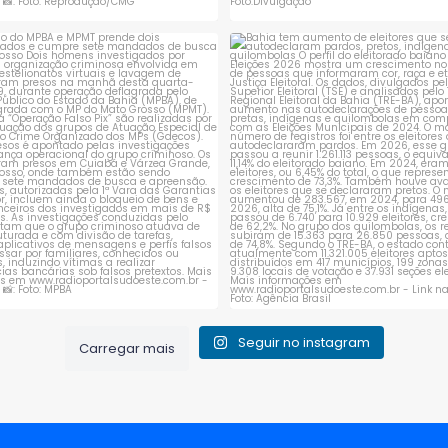
ção do MPBA e MPMT prende dois
Bahia tem aumento de eleitores
investigados e
...
autodeclaram
...
1
0
1
0
Seguir no instagram
Carregar mais