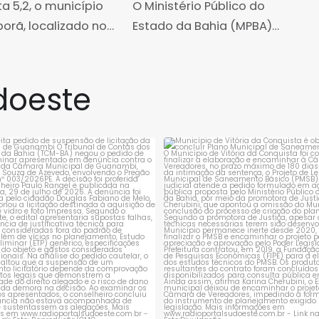
a Bahia no Ideb
 5,2, o município
proteção durante Romaria
O Ministério Público do
de Bom Jesus da Lapa
orã, localizado no
Estado da Bahia (MPBA)
io de Identidade
atuou em regime de
o Paramirim, obteve
plantão durante a Romaria
r desempenho do
de Bom Jesus da Lapa,
doeste
édio do Estado, no
realizada entre 28 de julho e
de Desenvolvimento
6 de agosto,
ação
rejeita pedido de suspensão de
Município de Vitória da Conqui
licitação da
...
obrigado a
...
1
0
1
0