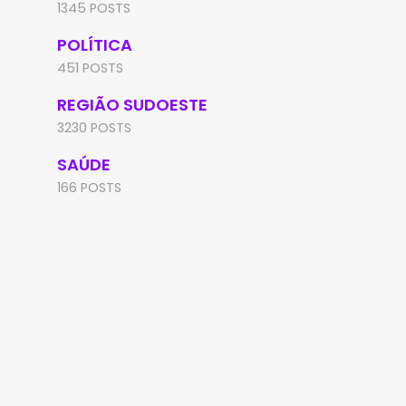
1345 POSTS
POLÍTICA
451 POSTS
REGIÃO SUDOESTE
3230 POSTS
SAÚDE
166 POSTS
REGIÃO SUDOESTE
IUIÚ
PM conduz motociclista à
PM apreende motocicl
delegacia após encontrar
com suspeita de