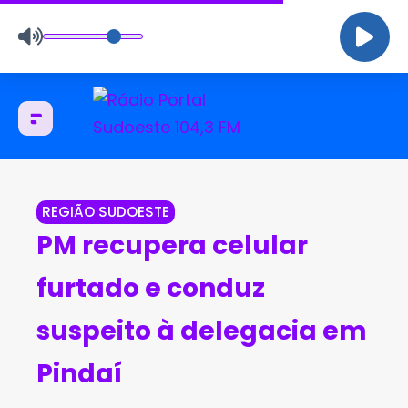
REGIÃO SUDOESTE
PM recupera celular
furtado e conduz
suspeito à delegacia em
Pindaí