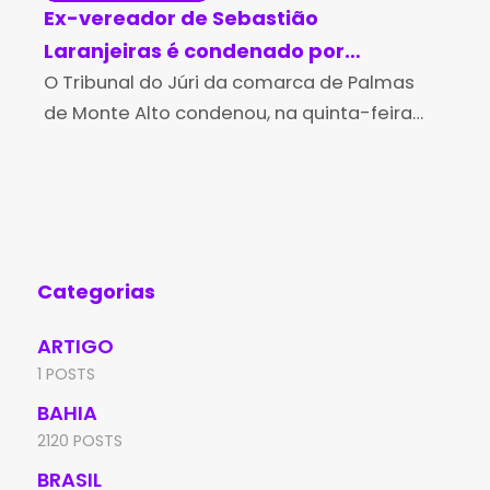
Ex-vereador de Sebastião
ST
Laranjeiras é condenado por
de
homicídio a mais de 20 anos de
O Tribunal do Júri da comarca de Palmas
A P
de Monte Alto condenou, na quinta-feira
Jus
prisão
(30), o ex-vereador de Sebastião
por
Laranjeiras, Edson Carlos da Silva Moreira, a
var
20 anos e cinco
bai
Categorias
ARTIGO
1 POSTS
BAHIA
2120 POSTS
BRASIL