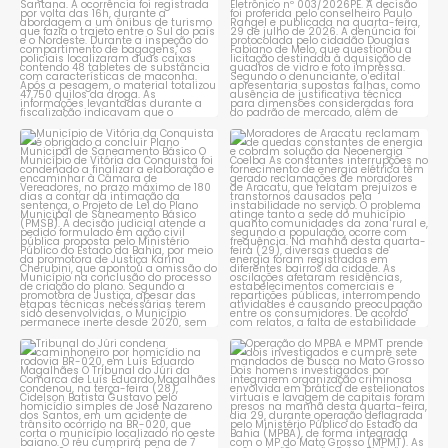
Município de Vitória da
Moradores de Aracatu
Conquista é obrigado a
...
reclamam de quedas
constantes
...
1
0
1
0
Tribunal do Júri condena
Operação do MPBA e MPMT
caminhoneiro por
...
prende dois investigados e
...
1
0
1
0