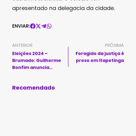
apresentado na delegacia da cidade.
ENVIAR:
ANTERIOR
PRÓXIMA
Eleições 2024 –
Foragido da justiça é
Brumado: Guilherme
preso em Itapetinga
Bonfim anuncia
Programas ‘Saúde em
Movimento’ e ‘Sorriso
Recomendado
Especial’