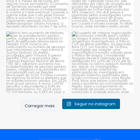
Bahia tem aumento de eleitores
Suspeito de integrar
que se autodeclaram
...
organização criminosa
voltada
...
1
0
1
0
Seguir no instagram
Carregar mais