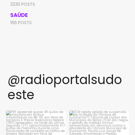
3230 POSTS
SAÚDE
166 POSTS
@radioportalsudo
este
PRF apreende quase 48 quilos
TCM rejeita pedido de
de maconha em ônibus
...
suspensão de licitação da
...
1
0
1
0