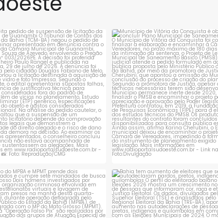
doeste
ares de vegetação
registrado por volta das
sem autorização dos
11h40, no km
ambientais nos
rejeita pedido de suspensão de
Município de Vitória da Conqui
licitação da
...
obrigado a
...
1
0
1
0
ção do MPBA e MPMT prende dois
Bahia tem aumento de eleitores
investigados e
...
autodeclaram
...
1
0
1
0