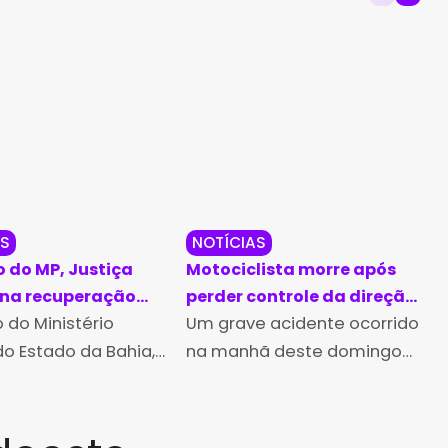
AS
NOTÍCIAS
o do MP, Justiça
Motociclista morre após
na recuperação
perder controle da direção
al nos Municípios
 do Ministério
na BA-263, entre Itambé e
Um grave acidente ocorrido
uzilhada e Poções
Vitória da Conquista
do Estado da Bahia,
na manhã deste domingo
a determinou a
(8), na BA-263, resultou na
ação ambiental
morte de um motociclista
pressão de quase
de 31 anos. O sinistro foi