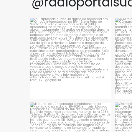
@radioportalsu
Conquista, no sudoeste da
50 hect
Bahia. A ação foi realizada
nativa 
pelo Centro de
órgãos 
PRF apreende quase 48 quilos de maconha
TCM 
em ônibus
...
1
0
Tribunal do Júri condena caminhoneiro
Opera
por
...
1
0