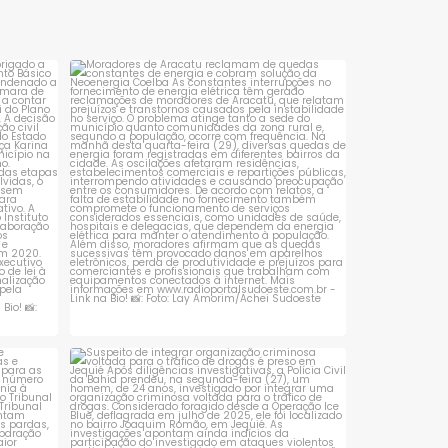
discutir uma pauta central
feira (23) no âmbito da
para o município: o
operação da
abastecimento de água,
Controladoria-Geral da
sta é
Moradores de Aracatu reclamam de
quedas constantes
...
com
União (CGU) e Polícia
1
0
 que se
Suspeito de integrar organização criminosa
voltada
...
1
0