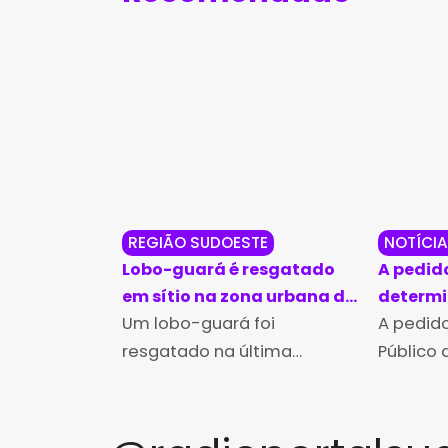
REGIÃO SUDOESTE
NOTÍCI
Lobo-guará é resgatado
A pedid
em sítio na zona urbana de
determi
Vitória da Conquista
Um lobo-guará foi
ambient
A pedido
de Encr
resgatado na última
Público 
semana em um sítio
a Justiç
localizado no loteamento
recuper
Vila Elisa, em Vitória da
após su