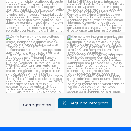
Bahia tem aumento de eleitores
Suspeito de integrar
que se autodeclaram
...
organização criminosa
voltada
...
1
0
1
0
Seguir no instagram
Carregar mais