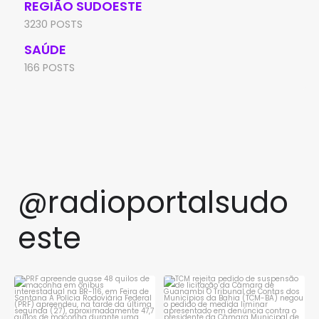
REGIÃO SUDOESTE
3230 POSTS
SAÚDE
166 POSTS
@radioportalsudo
este
PRF apreende quase 48 quilos
TCM rejeita pedido de
de maconha em ônibus
...
suspensão de licitação da
...
1
0
1
0