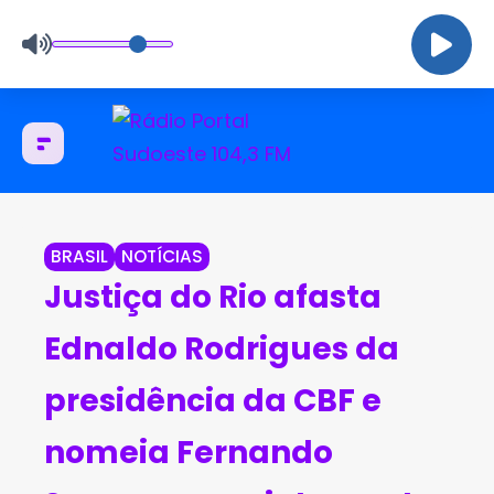
BRASIL
NOTÍCIAS
Justiça do Rio afasta
Ednaldo Rodrigues da
presidência da CBF e
nomeia Fernando