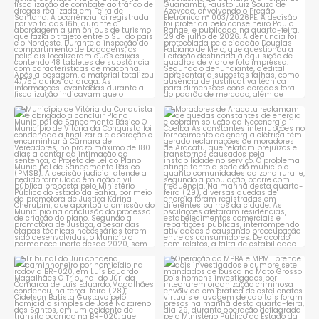
Município de Vitória da
Moradores de Aracatu
Conquista é obrigado a
...
reclamam de quedas
constantes
...
1
0
1
0
Tribunal do Júri condena
Operação do MPBA e MPMT
caminhoneiro por
...
prende dois investigados e
...
1
0
1
0