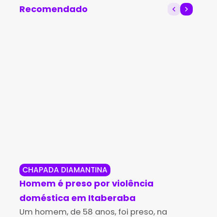
Recomendado
CHAPADA DIAMANTINA
BR
Homem é preso por violência
Ho
doméstica em Itaberaba
de
Um homem, de 58 anos, foi preso, na
Br
Um 