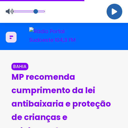
BAHIA
MP recomenda
cumprimento da lei
antibaixaria e proteção
de crianças e