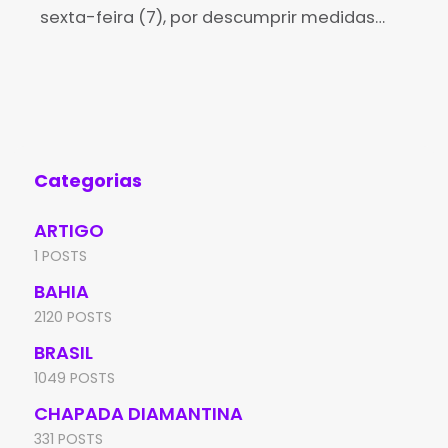
sexta-feira (7), por descumprir medidas
man
protetivas de urgência em posse de sua
pel
ex-companheira, de 52 anos, no município
fei
de Itaberaba. A ação
A
Categorias
ARTIGO
1 POSTS
BAHIA
2120 POSTS
BRASIL
1049 POSTS
CHAPADA DIAMANTINA
331 POSTS