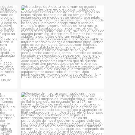
investigado pelos crimes de
apresentada contra o e
prefeito de Urandi, Doriv
sta é
Moradores de Aracatu reclamam de
quedas constantes
...
Barbosa do Carmo, em
1
0
 que se
Suspeito de integrar organização criminosa
voltada
...
1
0