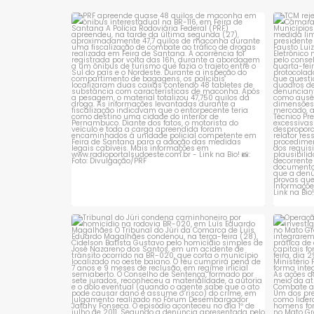
(PNADC) 2025, divulgados
prisão 
pelo Instituto Brasileiro de
PRF apreende quase 48 quilos de maconha
TCM 
em ônibus
...
1
0
Tribunal do Júri condena caminhoneiro
Opera
por
...
1
0