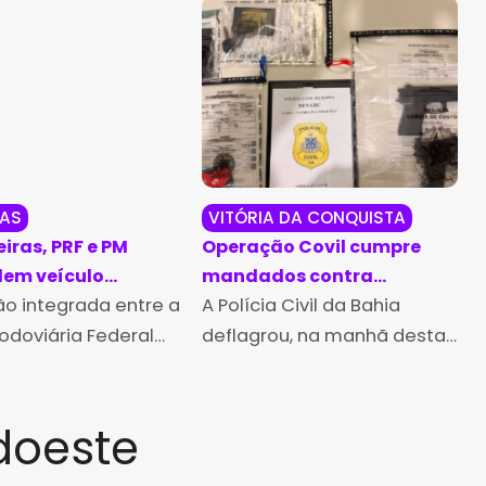
RAS
VITÓRIA DA CONQUISTA
iras, PRF e PM
Operação Covil cumpre
em veículo
mandados contra
o
o integrada entre a
investigado por tráfico de
A Polícia Civil da Bahia
drogas em Vitória da
Rodoviária Federal
deflagrou, na manhã desta
Conquista
 Polícia Militar da
quinta-feira (6), a
M-BA) resultou na
Operação Covil, com o
ação de um
objetivo de cumprir três
doeste
t Onix clonado e na
mandados de busca e