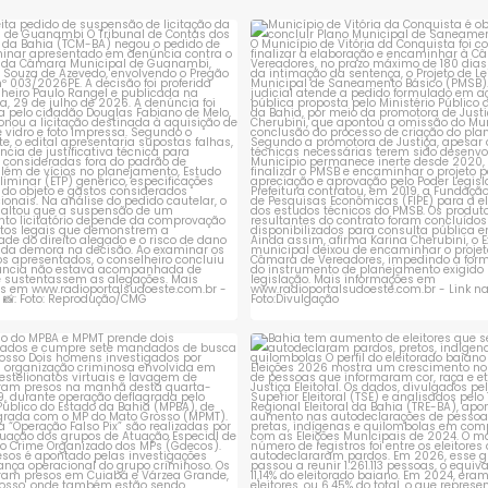
de um homem,
apreensão contra um
homem, de 20
rejeita pedido de suspensão de
Município de Vitória da Conqui
licitação da
...
obrigado a
...
1
0
1
0
ção do MPBA e MPMT prende dois
Bahia tem aumento de eleitores
investigados e
...
autodeclaram
...
1
0
1
0