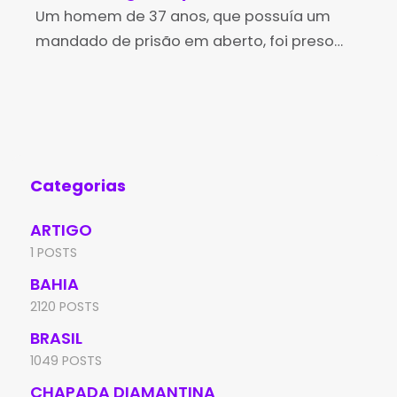
Brumado
Um homem de 37 anos, que possuía um
no
Os 
mandado de prisão em aberto, foi preso
Des
pela Polícia Militar na tarde desta sexta-
(Id
feira (7), no bairro Irmã Dulce, em Brumado.
Edu
A
de 
Aní
Categorias
ARTIGO
1 POSTS
BAHIA
2120 POSTS
BRASIL
1049 POSTS
CHAPADA DIAMANTINA