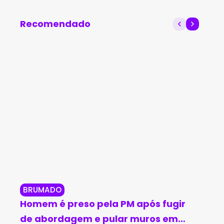
professores da rede
nacional do setor
estadual durante
energético
Recomendado
Bienal do Livro 2024 em
Salvador
BRUMADO
BR
Homem é preso pela PM após fugir
Br
de abordagem e pular muros em
in