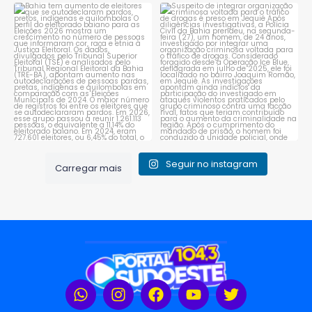
Bahia tem aumento de eleitores
Suspeito de integrar
que se autodeclaram
...
organização criminosa
voltada
...
1
0
1
0
Seguir no instagram
Carregar mais