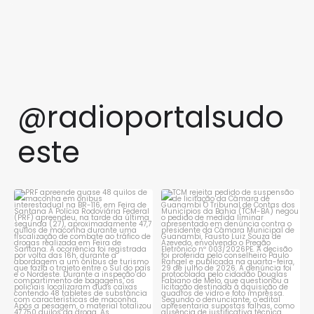
@radioportalsudo
este
PRF apreende quase 48 quilos
TCM rejeita pedido de
de maconha em ônibus
...
suspensão de licitação da
...
1
0
1
0