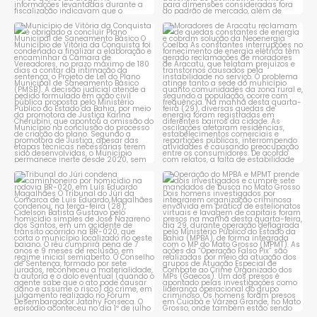
Município de Vitória da
Moradores de Aracatu
Conquista é obrigado a
...
reclamam de quedas
constantes
...
1
0
1
0
Tribunal do Júri condena
Operação do MPBA e MPMT
caminhoneiro por
...
prende dois investigados e
...
1
0
1
0