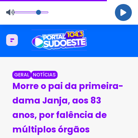
GERAL
NOTÍCIAS
Morre o pai da primeira-
dama Janja, aos 83
anos, por falência de
múltiplos órgãos