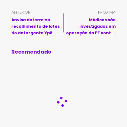
ANTERIOR
PRÓXIMA
Anvisa determina
Médicos são
recolhimento de lotes
investigados em
do detergente Ypê
operação da PF contra
quadrilha de fraudes
no INSS em municípios
Recomendado
baianos