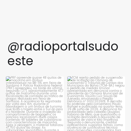
@radioportalsudo
este
PRF apreende quase 48 quilos
TCM rejeita pedido de
de maconha em ônibus
...
suspensão de licitação da
...
1
0
1
0