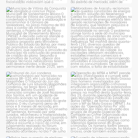
Município de Vitória da
Moradores de Aracatu
Conquista é obrigado a
...
reclamam de quedas
constantes
...
1
0
1
0
Tribunal do Júri condena
Operação do MPBA e MPMT
caminhoneiro por
...
prende dois investigados e
...
1
0
1
0