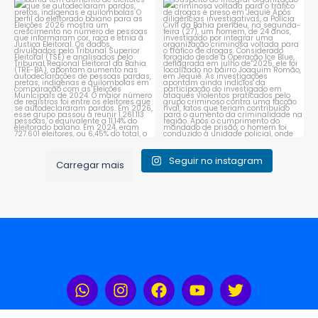
Bahia tem aumento de eleitores
Suspeito de integrar
que se autodeclaram
...
organização criminosa
voltada
...
1
0
1
0
Seguir no instagram
Carregar mais