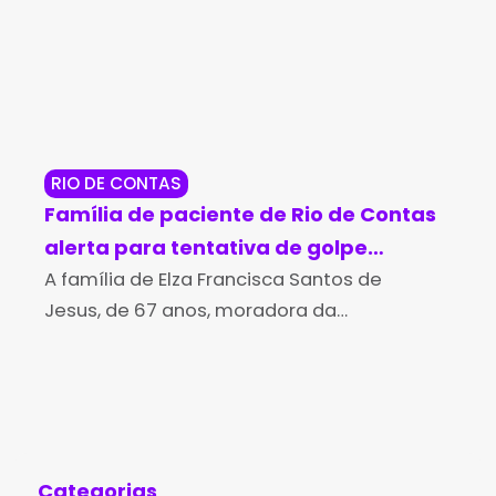
RIO DE CONTAS
RE
Família de paciente de Rio de Contas
Po
alerta para tentativa de golpe
so
durante campanha para compra de
A família de Elza Francisca Santos de
Di
O T
Jesus, de 67 anos, moradora da
Bah
medicamento de alto custo
aná
comunidade de Várzea de Pupú, na região
med
de Marcolino Moura, em Rio de Contas,
Min
denunciou uma tentativa
sus
con
Categorias