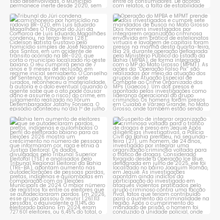
Tribunal do Júri condena
Operação do MPBA e MPMT
caminhoneiro por
...
prende dois investigados e
...
1
0
1
0
Bahia tem aumento de eleitores
Suspeito de integrar
que se autodeclaram
...
organização criminosa
voltada
...
1
0
1
0