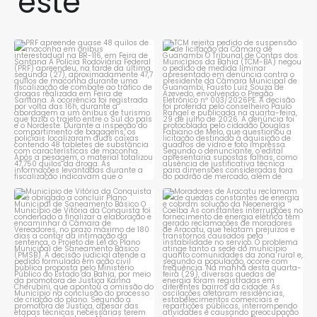
este
PRF apreende quase 48 quilos
TCM rejeita pedido de
de maconha em ônibus
...
suspensão de licitação da
...
1
0
1
0
Município de Vitória da
Moradores de Aracatu
Conquista é obrigado a
...
reclamam de quedas
constantes
...
1
0
1
0