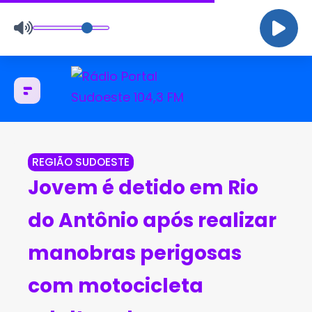
REGIÃO SUDOESTE
Jovem é detido em Rio
do Antônio após realizar
manobras perigosas
com motocicleta