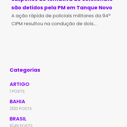
são detidos pela PM em Tanque Novo
par
A ação rápida de policiais militares da 94ª
al
O p
CIPM resultou na condução de dois
age
homens suspeitos de tentativa de
par
estelionato, na manhã de sábado, 9 de
reu
maio, em Tanque Novo,
est
Categorias
ARTIGO
1 POSTS
BAHIA
2120 POSTS
BRASIL
1049 POSTS