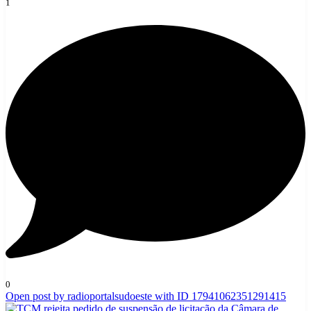
1
0
Open post by radioportalsudoeste with ID 17941062351291415