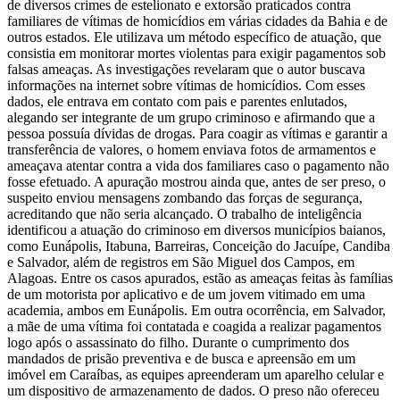
de diversos crimes de estelionato e extorsão praticados contra
familiares de vítimas de homicídios em várias cidades da Bahia e de
outros estados. Ele utilizava um método específico de atuação, que
consistia em monitorar mortes violentas para exigir pagamentos sob
falsas ameaças. As investigações revelaram que o autor buscava
informações na internet sobre vítimas de homicídios. Com esses
dados, ele entrava em contato com pais e parentes enlutados,
alegando ser integrante de um grupo criminoso e afirmando que a
pessoa possuía dívidas de drogas. Para coagir as vítimas e garantir a
transferência de valores, o homem enviava fotos de armamentos e
ameaçava atentar contra a vida dos familiares caso o pagamento não
fosse efetuado. A apuração mostrou ainda que, antes de ser preso, o
suspeito enviou mensagens zombando das forças de segurança,
acreditando que não seria alcançado. O trabalho de inteligência
identificou a atuação do criminoso em diversos municípios baianos,
como Eunápolis, Itabuna, Barreiras, Conceição do Jacuípe, Candiba
e Salvador, além de registros em São Miguel dos Campos, em
Alagoas. Entre os casos apurados, estão as ameaças feitas às famílias
de um motorista por aplicativo e de um jovem vitimado em uma
academia, ambos em Eunápolis. Em outra ocorrência, em Salvador,
a mãe de uma vítima foi contatada e coagida a realizar pagamentos
logo após o assassinato do filho. Durante o cumprimento dos
mandados de prisão preventiva e de busca e apreensão em um
imóvel em Caraíbas, as equipes apreenderam um aparelho celular e
um dispositivo de armazenamento de dados. O preso não ofereceu