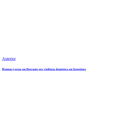
Anterior
Homem é preso em flagrante por violência doméstica em Itapetinga