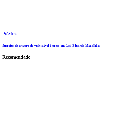
Próxima
Suspeito de estupro de vulnerável é preso em Luís Eduardo Magalhães
Recomendado