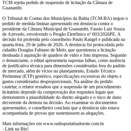
TCM rejeita pedido de suspensão de licitação da Câmara de
Guanambi
O Tribunal de Contas dos Municípios da Bahia (TCM-BA) negou o
pedido de medida liminar apresentado em denúncia contra o
presidente da Câmara Municipal de Guanambi, Fausto Luiz Souza
de Azevedo, envolvendo o Pregão Eletrônico nº 003/2026PE. A
decisão foi proferida pelo conselheiro Paulo Rangel e publicada na
quarta-feira, 29 de julho de 2026. A denúncia foi protocolada pelo
cidadão Douglas Fabiano de Melo, que questionou a licitação
destinada à aquisição de quadros de vidro e foto impressa. Segundo
o denunciante, o edital apresentaria supostas falhas, como ausência
de justificativa técnica para dimensões consideradas fora do padrão
de mercado, além de vícios no planejamento, Estudo Técnico
Preliminar (ETP) genérico, especificações excessivas do objeto e
gastos considerados desproporcionais. Na análise do pedido
cautelar, o relator ressaltou que a suspensão de um procedimento
licitatório depende da comprovação dos requisitos legais que
demonstrem a plausibilidade do direito alegado e o risco de dano
decorrente da demora na decisão. Ao examinar os documentos
apresentados, o conselheiro concluiu que a denúncia não estava
acompanhada de provas que sustentassem as alegações.
Mais informações em www.radioportalsudoeste.com.br
- Link na Bio!