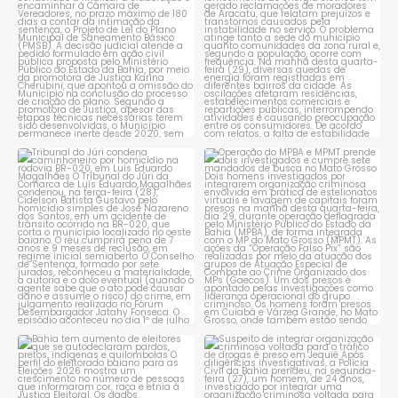
1
0
1
0
Tribunal do Júri condena
Operação do MPBA e MPMT
caminhoneiro por
...
prende dois investigados e
...
1
0
1
0
Bahia tem aumento de eleitores
Suspeito de integrar
que se autodeclaram
...
organização criminosa
voltada
...
1
0
1
0