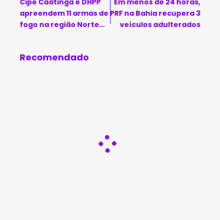
Cipe Caatinga e DHPP
Em menos de 24 horas,
apreendem 11 armas de
PRF na Bahia recupera 3
fogo na região Norte
veículos adulterados
da Bahia
Recomendado