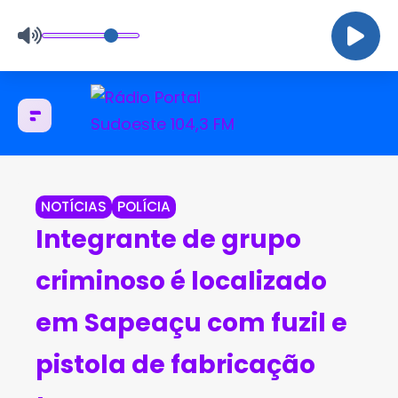
NOTÍCIAS
POLÍCIA
Integrante de grupo
criminoso é localizado
em Sapeaçu com fuzil e
pistola de fabricação