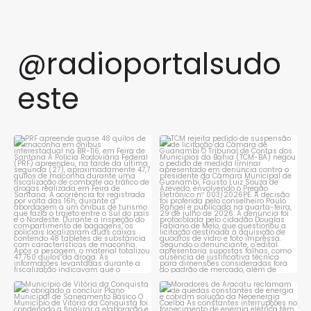
@radioportalsudo
este
PRF apreende quase 48 quilos
TCM rejeita pedido de
de maconha em ônibus
...
suspensão de licitação da
...
1
0
1
0
Município de Vitória da
Moradores de Aracatu
Conquista é obrigado a
...
reclamam de quedas
constantes
...