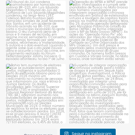
Tribunal do Júri condena
Operação do MPBA e MPMT
caminhoneiro por
...
prende dois investigados e
...
1
0
1
0
Bahia tem aumento de eleitores
Suspeito de integrar
que se autodeclaram
...
organização criminosa
voltada
...
1
0
1
0
Seguir no instagram