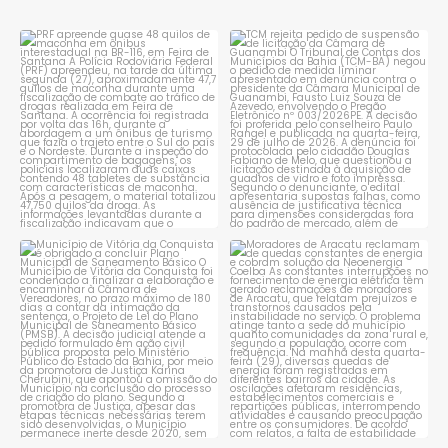
PRF apreende quase 48 quilos
TCM rejeita pedido de
de maconha em ônibus
...
suspensão de licitação da
...
1
0
1
0
Município de Vitória da
Moradores de Aracatu
Conquista é obrigado a
...
reclamam de quedas
constantes
...
1
0
1
0