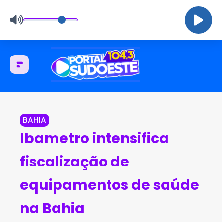
BAHIA
Ibametro intensifica
fiscalização de
equipamentos de saúde
na Bahia