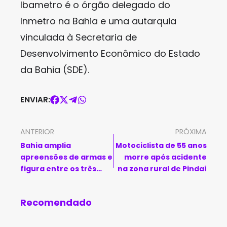
Ibametro é o órgão delegado do
Inmetro na Bahia e uma autarquia
vinculada à Secretaria de
Desenvolvimento Econômico do Estado
da Bahia (SDE).
ENVIAR:
ANTERIOR
PRÓXIMA
Bahia amplia
Motociclista de 55 anos
apreensões de armas e
morre após acidente
figura entre os três
na zona rural de Pindaí
estados com melhores
resultados no país
Recomendado