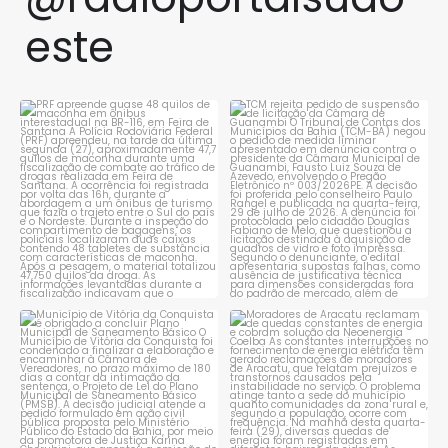
este
PRF apreende quase 48 quilos
TCM rejeita pedido de
de maconha em ônibus
...
suspensão de licitação da
...
1
0
1
0
Município de Vitória da
Moradores de Aracatu
Conquista é obrigado a
...
reclamam de quedas
constantes
...
1
0
1
0