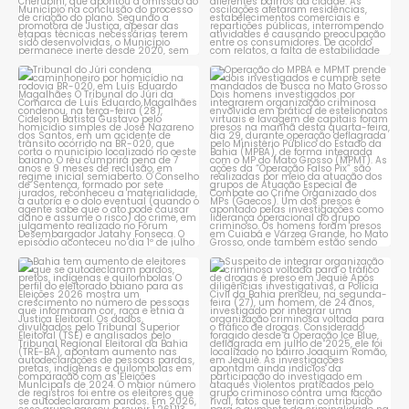
Tribunal do Júri condena
Operação do MPBA e MPMT
caminhoneiro por
...
prende dois investigados e
...
1
0
1
0
Bahia tem aumento de eleitores
Suspeito de integrar
que se autodeclaram
...
organização criminosa
voltada
...
1
0
1
0