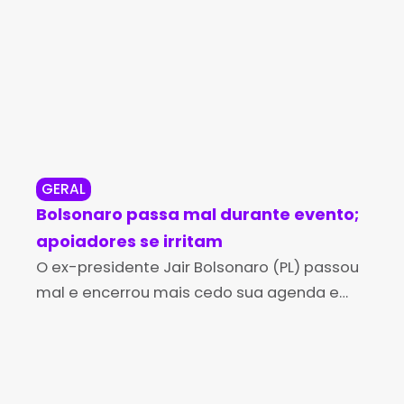
GERAL
CH
Bolsonaro passa mal durante evento;
Min
apoiadores se irritam
ex
O ex-presidente Jair Bolsonaro (PL) passou
irr
O M
mal e encerrou mais cedo sua agenda em
(MP
Aracaju (SE) na sexta-feira (26). Auxiliares
de 
do ex-capitão disseram à CartaCapital
exo
que ele sentiu um mal-estar e pediu
de 