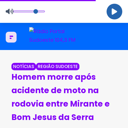
NOTÍCIAS
REGIÃO SUDOESTE
Homem morre após
acidente de moto na
rodovia entre Mirante e
Bom Jesus da Serra