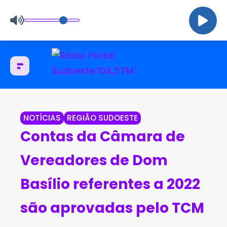
NOTÍCIAS
REGIÃO SUDOESTE
Contas da Câmara de
Vereadores de Dom
Basílio referentes a 2022
são aprovadas pelo TCM