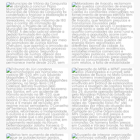
Município de Vitória da
Moradores de Aracatu
Conquista é obrigado a
...
reclamam de quedas
constantes
...
1
0
1
0
Tribunal do Júri condena
Operação do MPBA e MPMT
caminhoneiro por
...
prende dois investigados e
...
1
0
1
0
Bahia tem aumento de eleitores
Suspeito de integrar