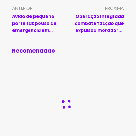
ANTERIOR
PRÓXIMA
Avião de pequeno
Operação integrada
porte faz pouso de
combate facção que
emergência em
expulsou moradores
aeroporto desativado
em Maragogipe
de Vitória da Conquista
Recomendado