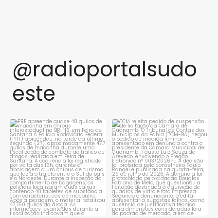
@radioportalsudo
este
PRF apreende quase 48 quilos
TCM rejeita pedido de
de maconha em ônibus
...
suspensão de licitação da
...
1
0
1
0