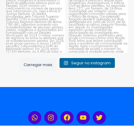
que se autodeclaram
...
organização criminosa
voltada
...
1
0
1
0
Seguir no instagram
Carregar mais