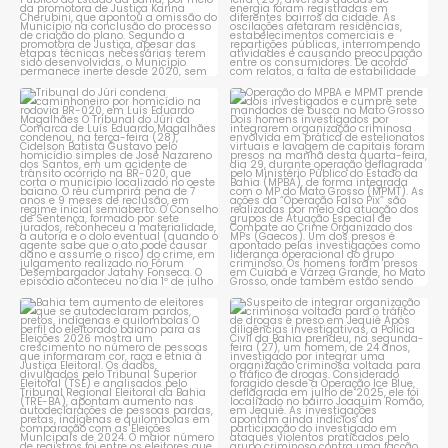
Tribunal do Júri condena
Operação do MPBA e MPMT
caminhoneiro por
...
prende dois investigados e
...
1
0
1
0
Bahia tem aumento de eleitores
Suspeito de integrar
que se autodeclaram
...
organização criminosa
voltada
...
1
0
1
0