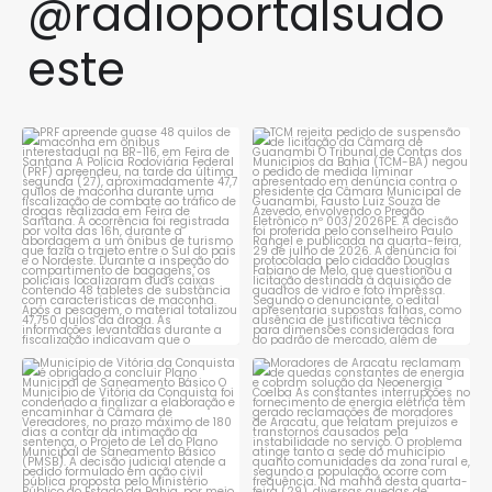
@radioportalsudo
este
PRF apreende quase 48 quilos
TCM rejeita pedido de
de maconha em ônibus
...
suspensão de licitação da
...
1
0
1
0
Município de Vitória da
Moradores de Aracatu
Conquista é obrigado a
...
reclamam de quedas
constantes
...
1
0
1
0