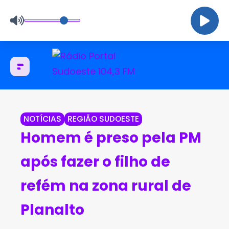
NOTÍCIAS
REGIÃO SUDOESTE
Homem é preso pela PM
após fazer o filho de
refém na zona rural de
Planalto