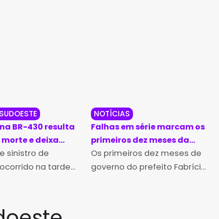
 SUDOESTE
NOTÍCIAS
 na BR-430 resulta
Falhas em série marcam os
morte e deixa
primeiros dez meses da
ridas em Caetité
 sinistro de
gestão de Fabrício
Os primeiros dez meses de
Abrantes em Brumado
 ocorrido na tarde
governo do prefeito Fabrício
omingo, 28 de
Abrantes, em Brumado, têm
o de 2025,
sido marcados por uma
u a morte de um
sucessão de problemas
doeste