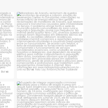
suspeitos e na prisão de um
baiano. A vítima foi
homem em
identificada como Ema
da Silva Castro,
sta é
Moradores de Aracatu reclamam de
quedas constantes
...
1
0
 que se
Suspeito de integrar organização criminosa
voltada
...
1
0