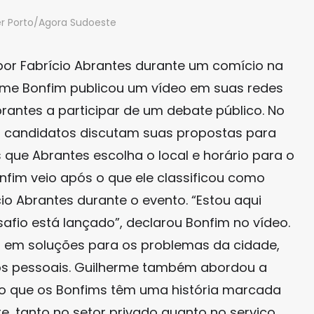
ker Porto/Agora Sudoeste
por Fabrício Abrantes durante um comício na
erme Bonfim publicou um vídeo em suas redes
rantes a participar de um debate público. No
is candidatos discutam suas propostas para
que Abrantes escolha o local e horário para o
nfim veio após o que ele classificou como
cio Abrantes durante o evento. “Estou aqui
afio está lançado”, declarou Bonfim no vídeo.
ar em soluções para os problemas da cidade,
os pessoais. Guilherme também abordou a
ndo que os Bonfims têm uma história marcada
e, tanto no setor privado quanto no serviço