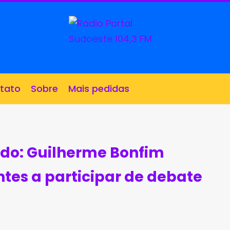
tato
Sobre
Mais pedidas
ado: Guilherme Bonfim
ntes a participar de debate