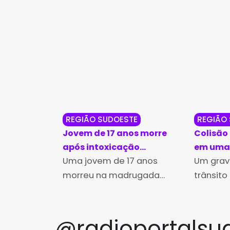
REGIÃO SUDOESTE
REGIÃO
Jovem de 17 anos morre
Colisão
após intoxicação
em uma 
medicamentosa em Urandi
Uma jovem de 17 anos
duas fe
Um grave
morreu na madrugada
trânsito
desta sexta-feira (16) após
deste d
ser internada no Hospital
dezembr
Municipal de Urandi com um
provoco
@radioportalsu