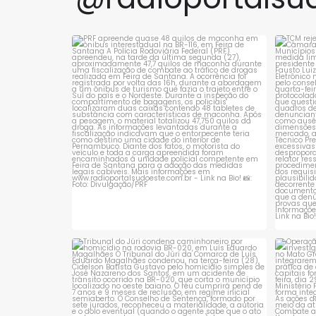
quadro grave de
homem e
intoxicação por
pessoas 
medicamento. A ocorrência
no km
PRF apreende quase 48 quilos de maconha
TCM 
em ônibus
...
foi
1
0
Tribunal do Júri condena caminhoneiro
Opera
por
...
1
0