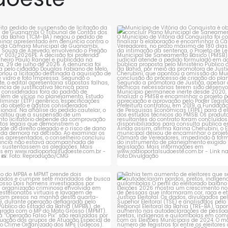
 deixou duas
administrativos e
feridas na BR-430,
escândalos que colocam
em xeque a escolha dos
rejeita pedido de suspensão de
Município de Vitória da Conqui
licitação da
...
obrigado a
...
1
0
1
0
ção do MPBA e MPMT prende dois
Bahia tem aumento de eleitores
investigados e
...
autodeclaram
...
1
0
1
0