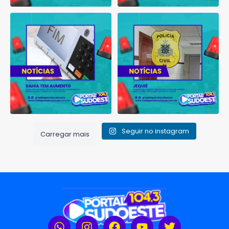
Bahia tem aumento de eleitores
Suspeito de integrar
que se autodeclaram
...
organização criminosa
voltada
...
1
0
1
0
Seguir no instagram
Carregar mais