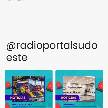
@radioportalsudo
este
PRF apreende quase 48 quilos
TCM rejeita pedido de
de maconha em ônibus
...
suspensão de licitação da
...
1
0
1
0