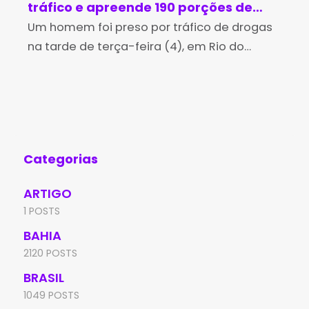
tráfico e apreende 190 porções de
ma
cocaína em Rio do Pires
Um homem foi preso por tráfico de drogas
cr
A P
na tarde de terça-feira (4), em Rio do
man
Je
Pires, após uma perseguição realizada por
Per
policiais militares da 4ª Companhia
Jeq
Independente da Polícia
man
Categorias
ARTIGO
1 POSTS
BAHIA
2120 POSTS
BRASIL
1049 POSTS