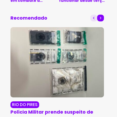
em combate a
funcionar desde terça-
comercialização de
feira (1º)
cédulas falsas
Recomendado
RIO DO PIRES
JE
Polícia Militar prende suspeito de
Op