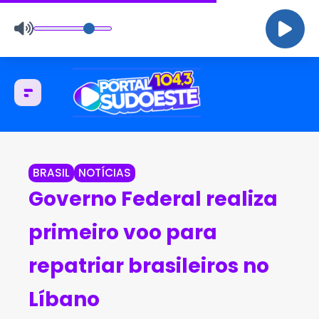
BRASIL
NOTÍCIAS
Governo Federal realiza
primeiro voo para
repatriar brasileiros no
Líbano