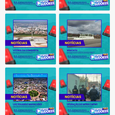
Município de Vitória da
Moradores de Aracatu
Conquista é obrigado a
...
reclamam de quedas
constantes
...
1
0
1
0
Tribunal do Júri condena
Operação do MPBA e MPMT
caminhoneiro por
...
prende dois investigados e
...
1
0
1
0