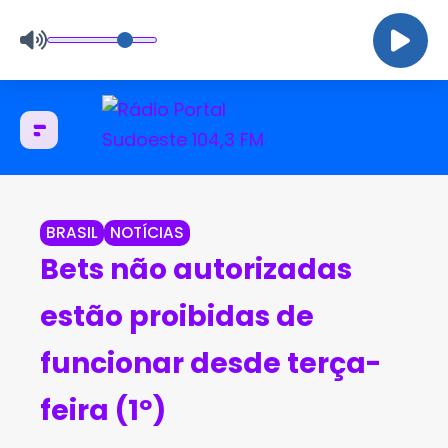
BRASIL
NOTÍCIAS
Bets não autorizadas
estão proibidas de
funcionar desde terça-
feira (1º)