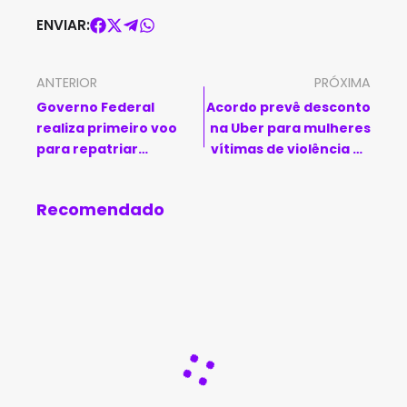
ENVIAR:
ANTERIOR
PRÓXIMA
Governo Federal
Acordo prevê desconto
realiza primeiro voo
na Uber para mulheres
para repatriar
vítimas de violência na
brasileiros no Líbano
Bahia
Recomendado