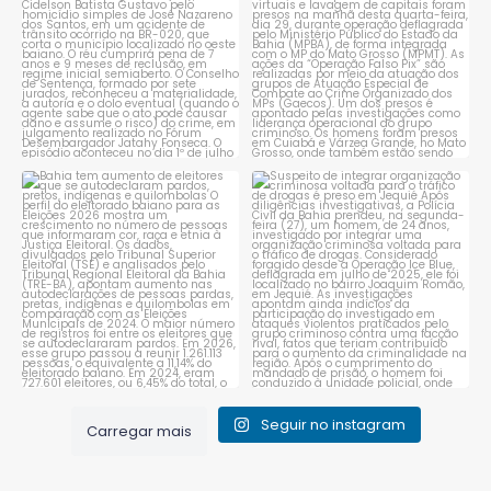
Bahia tem aumento de eleitores
Suspeito de integrar
que se autodeclaram
...
organização criminosa
voltada
...
1
0
1
0
Seguir no instagram
Carregar mais