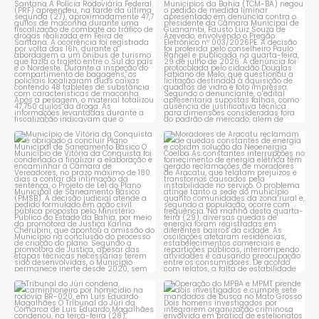
de maconha em ônibus
...
suspensão de licitação da
...
1
0
1
0
Município de Vitória da
Moradores de Aracatu
Conquista é obrigado a
...
reclamam de quedas
constantes
...
1
0
1
0
Tribunal do Júri condena
Operação do MPBA e MPMT
caminhoneiro por
...
prende dois investigados e
...
1
0
1
0