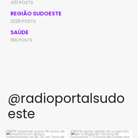
451 POSTS
REGIÃO SUDOESTE
3229 POSTS
SAÚDE
166 POSTS
@radioportalsudo
este
PRF apreende quase 48 quilos
TCM rejeita pedido de