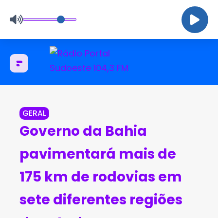
GERAL
Governo da Bahia
pavimentará mais de
175 km de rodovias em
sete diferentes regiões