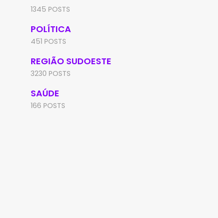
1345 POSTS
POLÍTICA
451 POSTS
REGIÃO SUDOESTE
3230 POSTS
SAÚDE
166 POSTS
REGIÃO SUDOESTE
IUIÚ
PM conduz motociclista à
PM apreende motocicl