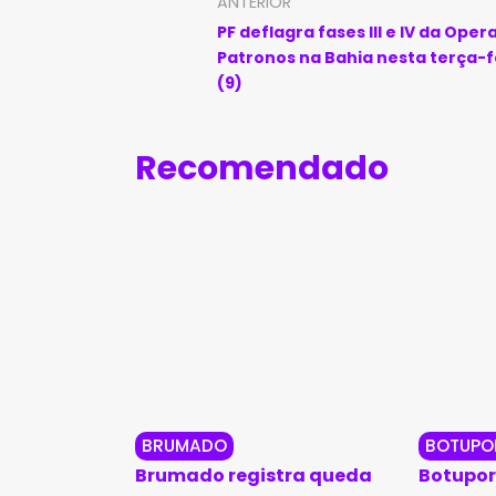
ANTERIOR
PF deflagra fases III e IV da Ope
Patronos na Bahia nesta terça-f
(9)
Recomendado
BRUMADO
BOTUPO
Brumado registra queda
Botupor