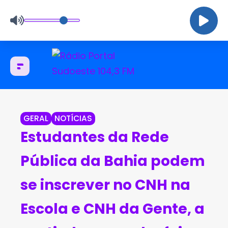
GERAL
NOTÍCIAS
Estudantes da Rede
Pública da Bahia podem
se inscrever no CNH na
Escola e CNH da Gente, a