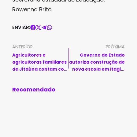
Rowenna Brito.
ENVIAR:
ANTERIOR
PRÓXIMA
Agricultores e
Governo do Estado
agricultoras familiares
autoriza construção de
de Jitaúna contam com
nova escola em Itagi e
nova fonte de renda
ampliação de unidade
com entrega de Kit
em Boa Nova
Recomendado
Padaria