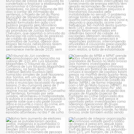
Conquista é obrigado a
...
reclamam de quedas
constantes
...
1
0
1
0
Tribunal do Júri condena
Operação do MPBA e MPMT
caminhoneiro por
...
prende dois investigados e
...
1
0
1
0
Bahia tem aumento de eleitores
Suspeito de integrar
que se autodeclaram
...
organização criminosa
voltada
...
1
0