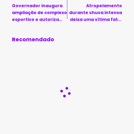
Governador inaugura
Atropelamento
ampliação de complexo
durante chuva intensa
esportivo e autoriza
deixa uma vítima fatal
Hospital Regional em
em Caraíbas
Itapetinga
Recomendado