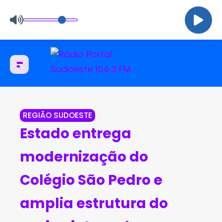
REGIÃO SUDOESTE
Estado entrega
modernização do
Colégio São Pedro e
amplia estrutura do