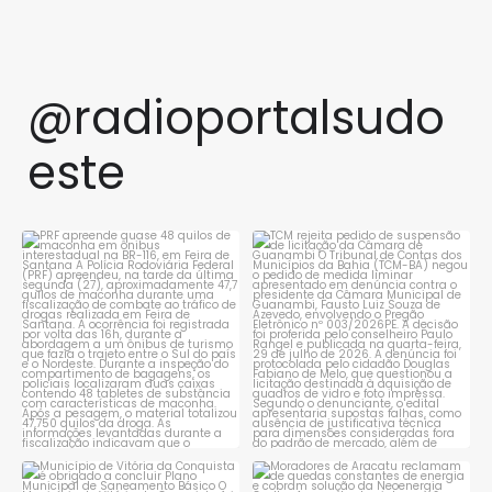
@radioportalsudo
este
PRF apreende quase 48 quilos
TCM rejeita pedido de
de maconha em ônibus
...
suspensão de licitação da
...
1
0
1
0
Município de Vitória da
Moradores de Aracatu