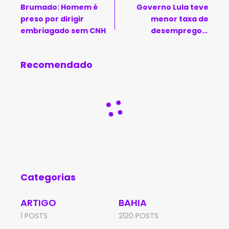
Brumado: Homem é
Governo Lula teve
preso por dirigir
menor taxa de
embriagado sem CNH
desemprego e
aumento de repasses a
estados e municípios
Recomendado
em 2023
Categorias
ARTIGO
BAHIA
1 POSTS
2120 POSTS