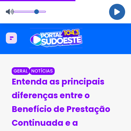
GERAL
NOTÍCIAS
Entenda as principais
diferenças entre o
Benefício de Prestação
Continuada e a