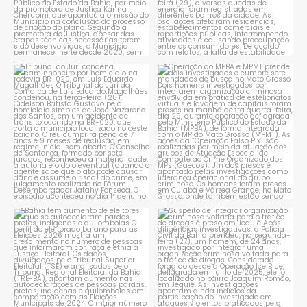
Tribunal do Júri condena
Operação do MPBA e MPMT
caminhoneiro por
...
prende dois investigados e
...
1
0
1
0
Bahia tem aumento de eleitores
Suspeito de integrar
que se autodeclaram
...
organização criminosa
voltada
...
1
0
1
0