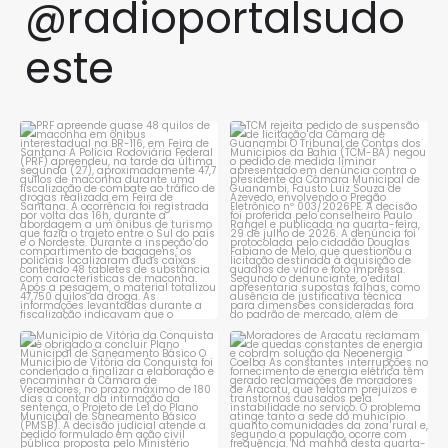
@radioportalsudo
este
PRF apreende quase 48 quilos
TCM rejeita pedido de
de maconha em ônibus
...
suspensão de licitação da
...
1
0
1
0
Município de Vitória da
Moradores de Aracatu
Conquista é obrigado a
...
reclamam de quedas
constantes
...
1
0
1
0