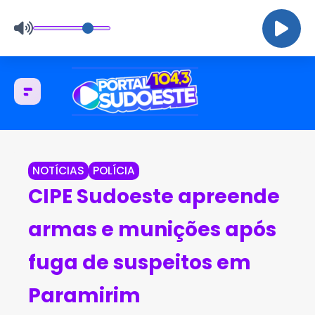
NOTÍCIAS
POLÍCIA
CIPE Sudoeste apreende
armas e munições após
fuga de suspeitos em
Paramirim