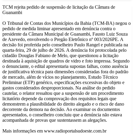
TCM rejeita pedido de suspensão de licitação da Câmara de
Guanambi
O Tribunal de Contas dos Municípios da Bahia (TCM-BA) negou o
pedido de medida liminar apresentado em denúncia contra o
presidente da Câmara Municipal de Guanambi, Fausto Luiz Souza
de Azevedo, envolvendo o Pregão Eletrônico nº 003/2026PE. A
decisão foi proferida pelo conselheiro Paulo Rangel e publicada na
quarta-feira, 29 de julho de 2026. A denúncia foi protocolada pelo
cidadão Douglas Fabiano de Melo, que questionou a licitação
destinada à aquisição de quadros de vidro e foto impressa. Segundo
o denunciante, o edital apresentaria supostas falhas, como ausência
de justificativa técnica para dimensões consideradas fora do padrão
de mercado, além de vícios no planejamento, Estudo Técnico
Preliminar (ETP) genérico, especificações excessivas do objeto e
gastos considerados desproporcionais. Na análise do pedido
cautelar, o relator ressaltou que a suspensão de um procedimento
licitatório depende da comprovação dos requisitos legais que
demonstrem a plausibilidade do direito alegado e o risco de dano
decorrente da demora na decisão. Ao examinar os documentos
apresentados, o conselheiro concluiu que a denúncia não estava
acompanhada de provas que sustentassem as alegações.
Mais informações em www.radioportalsudoeste.com.br