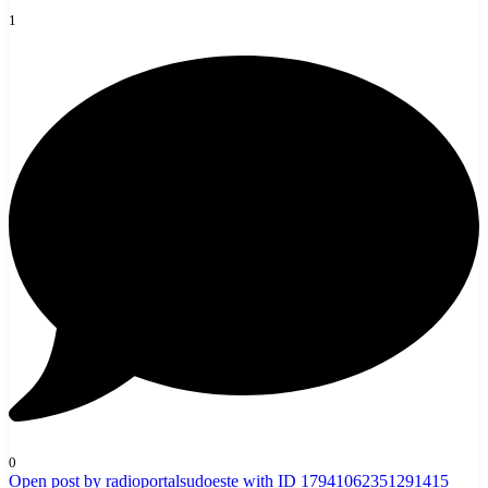
1
0
Open post by radioportalsudoeste with ID 17941062351291415