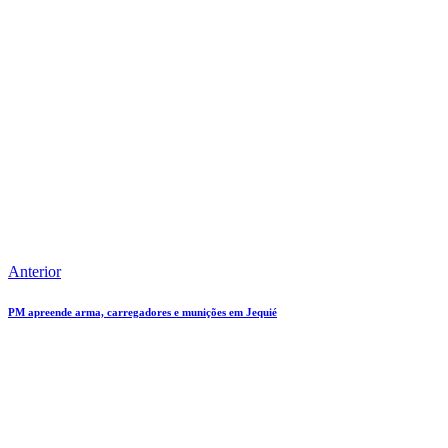
Anterior
PM apreende arma, carregadores e munições em Jequié