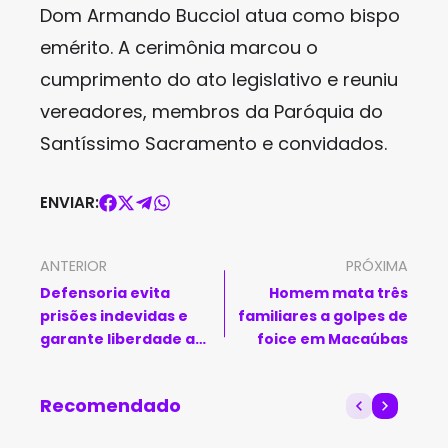
Dom Armando Bucciol atua como bispo
emérito. A cerimônia marcou o
cumprimento do ato legislativo e reuniu
vereadores, membros da Paróquia do
Santíssimo Sacramento e convidados.
ENVIAR:
ANTERIOR
PRÓXIMA
Defensoria evita
Homem mata três
prisões indevidas e
familiares a golpes de
garante liberdade a
foice em Macaúbas
internos durante
mutirão no Conjunto
Recomendado
Penal de Brumado