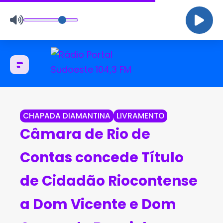
CHAPADA DIAMANTINA
LIVRAMENTO
Câmara de Rio de
Contas concede Título
de Cidadão Riocontense
a Dom Vicente e Dom