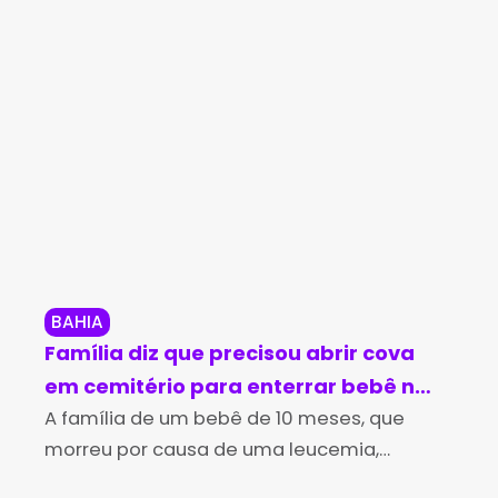
BAHIA
RE
Família diz que precisou abrir cova
For
em cemitério para enterrar bebê na
cap
Bahia: ‘coveiro chegou totalmente
A família de um bebê de 10 meses, que
fa
As 
morreu por causa de uma leucemia,
Cri
bêbado’
Ba
precisou abrir a cova para enterrar o
Pau