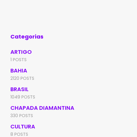
menino no Cemitério Municipal de Itacaré,
des
no sul
o l
Categorias
ARTIGO
1 POSTS
BAHIA
2120 POSTS
BRASIL
1049 POSTS
CHAPADA DIAMANTINA
330 POSTS
CULTURA
8 POSTS