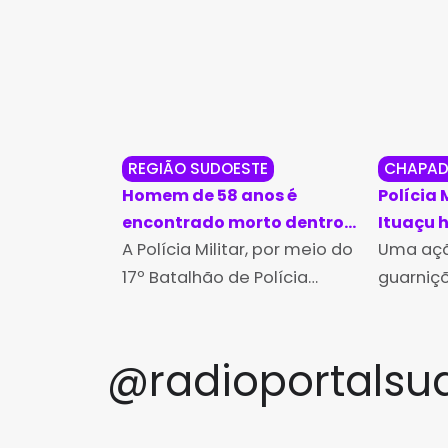
REGIÃO SUDOESTE
CHAPAD
Homem de 58 anos é
Polícia 
encontrado morto dentro
Ituaçu
de casa em Candiba
A Polícia Militar, por meio do
a 60 ano
Uma açã
17º Batalhão de Polícia
guarniçõ
Militar (17º BPM), atendeu, na
de Tanha
manhã de quarta-feira (28),
subordi
uma ocorrência de
Batalhão
@radioportalsu
encontro de cadáver com
captura 
indícios de morte natural
justiça 
feira (12