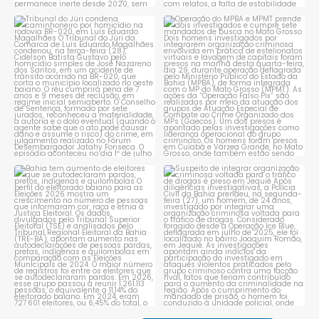
Tribunal do Júri condena
Operação do MPBA e MPMT
caminhoneiro por
...
prende dois investigados e
...
1
0
1
0
Bahia tem aumento de eleitores
Suspeito de integrar
que se autodeclaram
...
organização criminosa
voltada
...
1
0
1
0