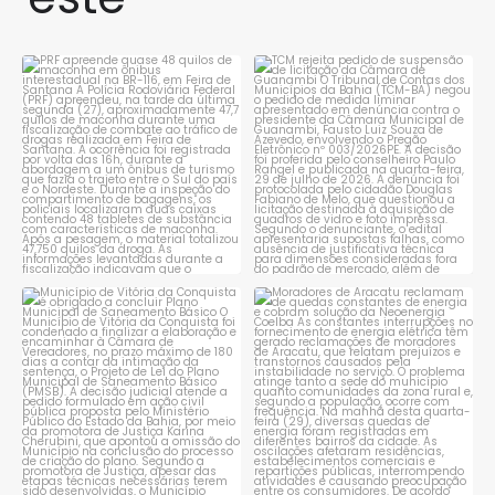
PRF apreende quase 48 quilos
TCM rejeita pedido de
de maconha em ônibus
...
suspensão de licitação da
...
1
0
1
0
Município de Vitória da
Moradores de Aracatu
Conquista é obrigado a
...
reclamam de quedas
constantes
...
1
0
1
0