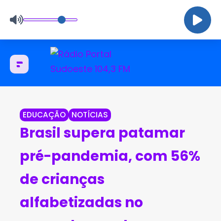
EDUCAÇÃO
NOTÍCIAS
Brasil supera patamar
pré-pandemia, com 56%
de crianças
alfabetizadas no