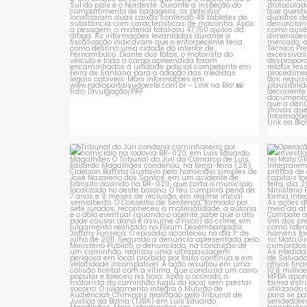
Tribunal do Júri condena caminhoneiro
Opera
por
...
1
0