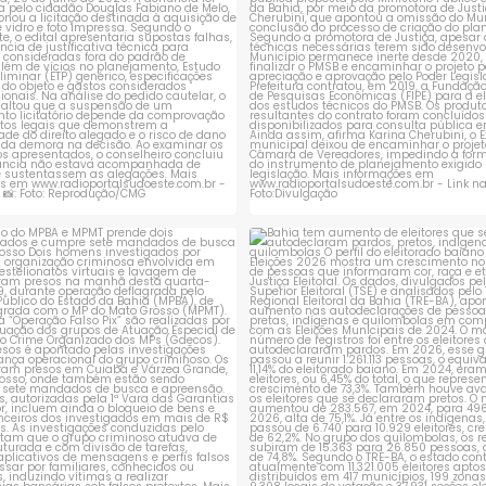
ção do MPBA e MPMT prende dois
Bahia tem aumento de eleitores
investigados e
...
autodeclaram
...
1
0
1
0