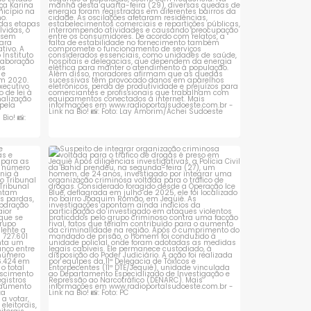
 que se
Suspeito de integrar organização criminosa
voltada
...
1
0