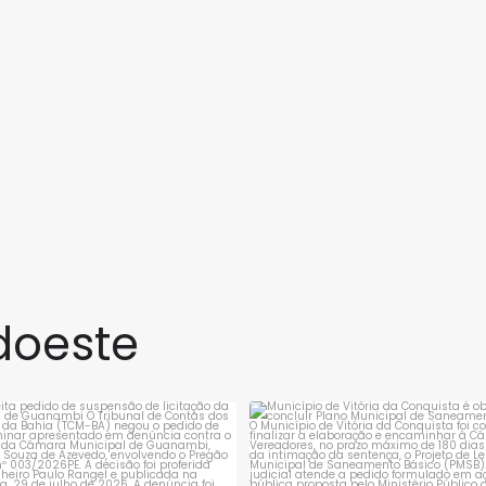
doeste
rejeita pedido de suspensão de
Município de Vitória da Conqui
licitação da
...
obrigado a
...
1
0
1
0