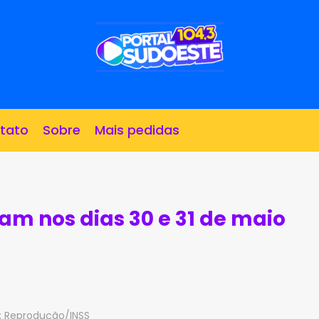
tato
Sobre
Mais pedidas
am nos dias 30 e 31 de maio
: Reprodução/INSS