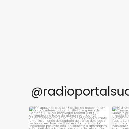
@radioportalsu
PRF apreende quase 48 quilos de maconha
TCM 
em ônibus
...
1
0