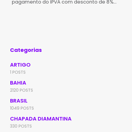
pagamento do IPVA com desconto de 8%
reg
para veículos com placas de final 5 na
das
Bahia. O abatimento vale para quem quitar
Meg
qua
Categorias
ARTIGO
1 POSTS
BAHIA
2120 POSTS
BRASIL
1049 POSTS
CHAPADA DIAMANTINA
330 POSTS