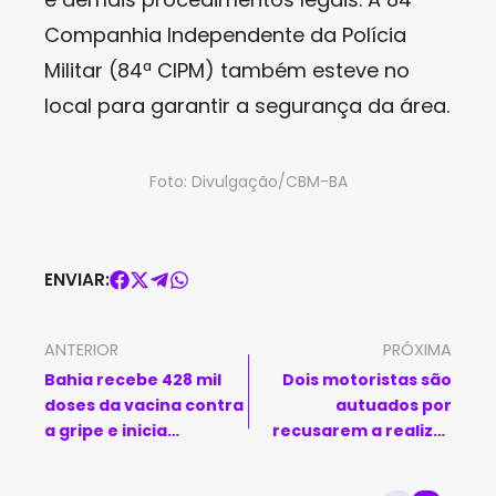
Companhia Independente da Polícia
Militar (84ª CIPM) também esteve no
local para garantir a segurança da área.
Foto: Divulgação/CBM-BA
ENVIAR:
ANTERIOR
PRÓXIMA
Bahia recebe 428 mil
Dois motoristas são
doses da vacina contra
autuados por
a gripe e inicia
recusarem a realizar
distribuição nesta
teste do bafômetro na
egunda-feira
BA-262, em Vitória da