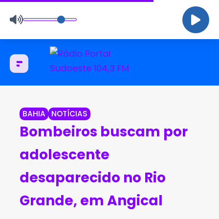
BAHIA
NOTÍCIAS
Bombeiros buscam por
adolescente
desaparecido no Rio
Grande, em Angical