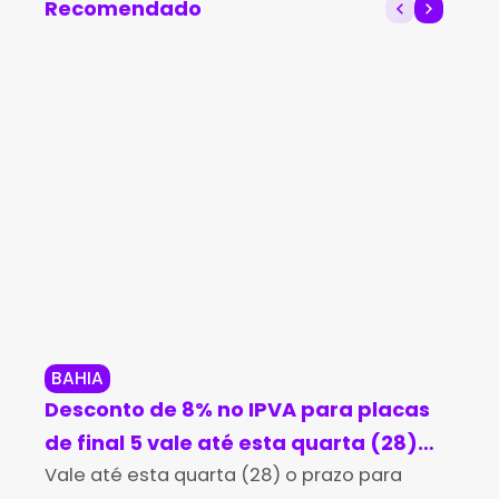
Recomendado
Conquista
BAHIA
CH
Desconto de 8% no IPVA para placas
Apo
de final 5 vale até esta quarta (28)
qu
na Bahia
Vale até esta quarta (28) o prazo para
prê
Uma