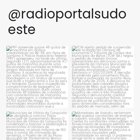
@radioportalsudo
este
PRF apreende quase 48 quilos
TCM rejeita pedido de
de maconha em ônibus
...
suspensão de licitação da
...
1
0
1
0
Município de Vitória da
Moradores de Aracatu
Conquista é obrigado a
...
reclamam de quedas
constantes
...
1
0
1
0