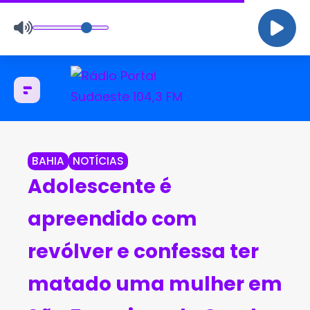
BAHIA
NOTÍCIAS
Adolescente é
apreendido com
revólver e confessa ter
matado uma mulher em