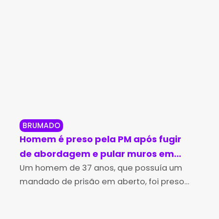
BRUMADO
BR
Homem é preso pela PM após fugir
Br
de abordagem e pular muros em
in
Brumado
Um homem de 37 anos, que possuía um
no
Os 
mandado de prisão em aberto, foi preso
Des
pela Polícia Militar na tarde desta sexta-
(Id
feira (7), no bairro Irmã Dulce, em Brumado.
Edu