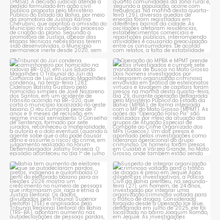
Tribunal do Júri condena
Operação do MPBA e MPMT
caminhoneiro por
...
prende dois investigados e
...
1
0
1
0
Bahia tem aumento de eleitores
Suspeito de integrar
que se autodeclaram
...
organização criminosa
voltada
...
1
0
1
0