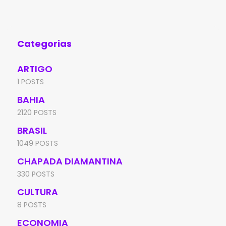
A
de 
Aní
Categorias
ARTIGO
1 POSTS
BAHIA
2120 POSTS
BRASIL
1049 POSTS
CHAPADA DIAMANTINA
330 POSTS
CULTURA
8 POSTS
ECONOMIA