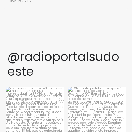
166 POSTS
@radioportalsudo
este
PRF apreende quase 48 quilos
TCM rejeita pedido de
de maconha em ônibus
...
suspensão de licitação da
...
1
0
1
0