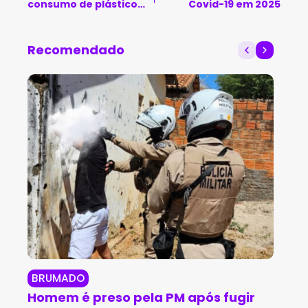
consumo de plástico
Covid-19 em 2025
com canudo de
chocolate
Recomendado
BRUMADO
BR
Homem é preso pela PM após fugir
Br