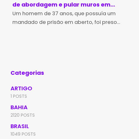
de abordagem e pular muros em
in
Brumado
Um homem de 37 anos, que possuía um
no
Os 
mandado de prisão em aberto, foi preso
Des
pela Polícia Militar na tarde desta sexta-
(Id
feira (7), no bairro Irmã Dulce, em Brumado.
Edu
A
de 
Aní
Categorias
ARTIGO
1 POSTS
BAHIA
2120 POSTS
BRASIL
1049 POSTS