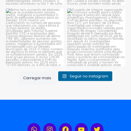
Bahia tem aumento de eleitores
Suspeito de integrar
que se autodeclaram
...
organização criminosa
voltada
...
1
0
1
0
Seguir no instagram
Carregar mais