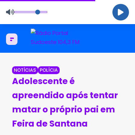
NOTÍCIAS
POLÍCIA
Adolescente é
apreendido após tentar
matar o próprio pai em
Feira de Santana