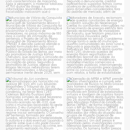
Município de Vitória da
Moradores de Aracatu
Conquista é obrigado a
...
reclamam de quedas
constantes
...
1
0
1
0
Tribunal do Júri condena
Operação do MPBA e MPMT
caminhoneiro por
...
prende dois investigados e
...
1
0
1
0