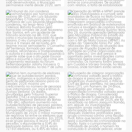
Tribunal do Júri condena
Operação do MPBA e MPMT
caminhoneiro por
...
prende dois investigados e
...
1
0
1
0
Bahia tem aumento de eleitores
Suspeito de integrar
que se autodeclaram
...
organização criminosa
voltada
...
1
0
1
0