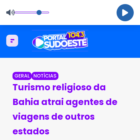
GERAL
NOTÍCIAS
Turismo religioso da
Bahia atrai agentes de
viagens de outros
estados