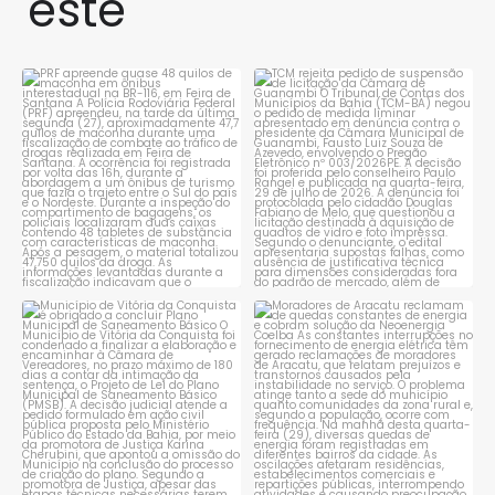
este
PRF apreende quase 48 quilos
TCM rejeita pedido de
de maconha em ônibus
...
suspensão de licitação da
...
1
0
1
0
Município de Vitória da
Moradores de Aracatu
Conquista é obrigado a
...
reclamam de quedas
constantes
...
1
0
1
0