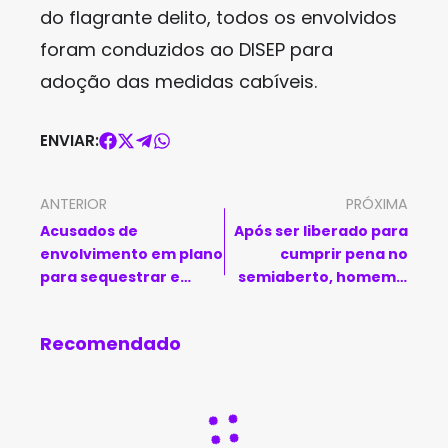
do flagrante delito, todos os envolvidos
foram conduzidos ao DISEP para
adoção das medidas cabíveis.
ENVIAR:
ANTERIOR
PRÓXIMA
Acusados de
Após ser liberado para
envolvimento em plano
cumprir pena no
para sequestrar e
semiaberto, homem é
matar Sérgio Moro são
detido com
mortos em
entorpecentes em
Recomendado
penitenciária
Vitória da Conquista