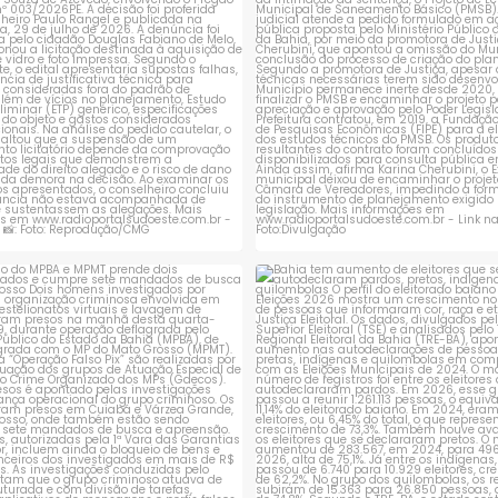
ção do MPBA e MPMT prende dois
Bahia tem aumento de eleitores
investigados e
...
autodeclaram
...
1
0
1
0