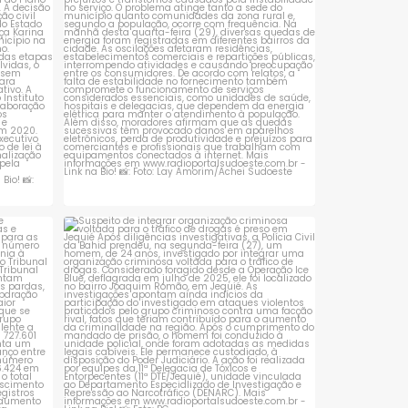
 que se
Suspeito de integrar organização criminosa
voltada
...
1
0