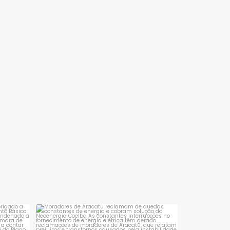
sta é
Moradores de Aracatu reclamam de
quedas constantes
...
1
0