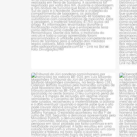
Tribunal do Júri condena caminhoneiro
Opera
por
...
1
0