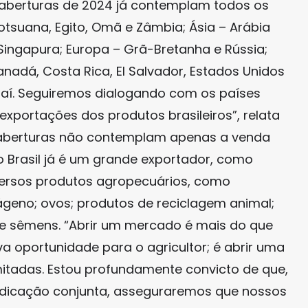
 aberturas de 2024 já contemplam todos os
 Botsuana, Egito, Omã e Zâmbia; Ásia – Arábia
 e Singapura; Europa – Grã-Bretanha e Rússia;
anadá, Costa Rica, El Salvador, Estados Unidos
 aí. Seguiremos dialogando com os países
xportações dos produtos brasileiros”, relata
s aberturas não contemplam apenas a venda
o Brasil já é um grande exportador, como
versos produtos agropecuários, como
ágeno; ovos; produtos de reciclagem animal;
 e sêmens. “Abrir um mercado é mais do que
 oportunidade para o agricultor; é abrir uma
mitadas. Estou profundamente convicto de que,
edicação conjunta, asseguraremos que nossos