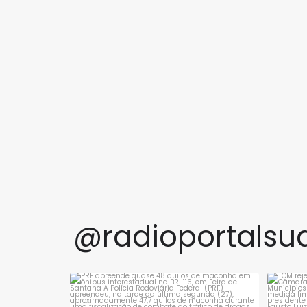
@radioportalsu
PRF apreende quase 48 quilos de maconha
TCM 
em ônibus
...
1
0