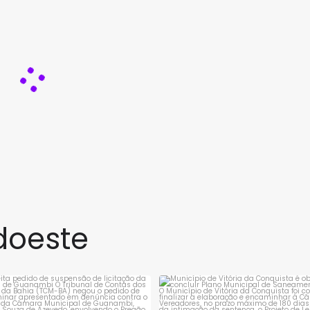
doeste
rejeita pedido de suspensão de
Município de Vitória da Conqui
licitação da
...
obrigado a
...
1
0
1
0