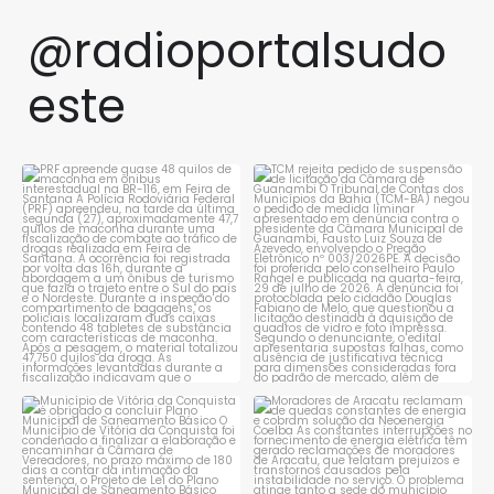
@radioportalsudo
este
PRF apreende quase 48 quilos
TCM rejeita pedido de
de maconha em ônibus
...
suspensão de licitação da
...
1
0
1
0
Município de Vitória da
Moradores de Aracatu
Conquista é obrigado a
...
reclamam de quedas
constantes
...
1
0
1
0