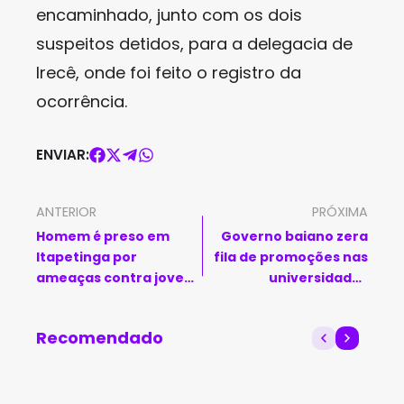
encaminhado, junto com os dois
suspeitos detidos, para a delegacia de
Irecê, onde foi feito o registro da
ocorrência.
ENVIAR:
ANTERIOR
PRÓXIMA
Homem é preso em
Governo baiano zera
Itapetinga por
fila de promoções nas
ameaças contra jovem
universidades
após fim de
estaduais e reajusta
relacionamento
salários de diretores e
Recomendado
professores de escolas