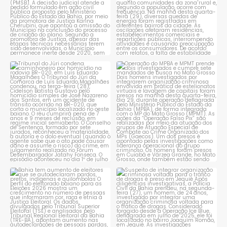
Tribunal do Júri condena
Operação do MPBA e MPMT
caminhoneiro por
...
prende dois investigados e
...
1
0
1
0
Bahia tem aumento de eleitores
Suspeito de integrar
que se autodeclaram
...
organização criminosa
voltada
...
1
0
1
0