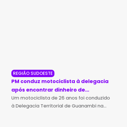
REGIÃO SUDOESTE
IUI
PM conduz motociclista à delegacia
PM
após encontrar dinheiro de
su
procedência suspeita em Guanambi
Um motociclista de 26 anos foi conduzido
ab
Uma
à Delegacia Territorial de Guanambi na
adu
noite de quinta-feira (6), após ser flagrado
Mil
transportando uma quantia em dinheiro
dis