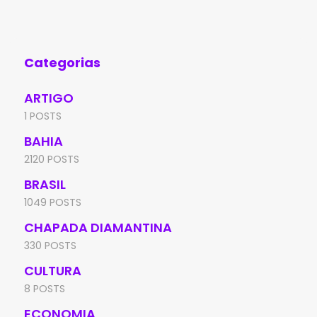
sem conseguir explicar de forma
17º
Categorias
ARTIGO
1 POSTS
BAHIA
2120 POSTS
BRASIL
1049 POSTS
CHAPADA DIAMANTINA
330 POSTS
CULTURA
8 POSTS
ECONOMIA