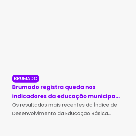
BRUMADO
BO
Brumado registra queda nos
Bo
indicadores da educação municipal
de
no Ideb 2025
Os resultados mais recentes do Índice de
Bah
Com
Desenvolvimento da Educação Básica
loc
(Ideb), divulgados pelo Ministério da
Bac
Educação (MEC) e pelo Instituto Nacional
des