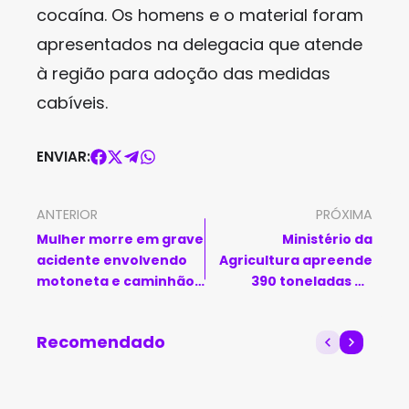
cocaína. Os homens e o material foram
apresentados na delegacia que atende
à região para adoção das medidas
cabíveis.
ENVIAR:
ANTERIOR
PRÓXIMA
Mulher morre em grave
Ministério da
acidente envolvendo
Agricultura apreende
motoneta e caminhão
390 toneladas de
no sudoeste da Bahia
amendoim orgânico
com potencial
Recomendado
cancerígeno