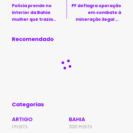
Polícia prende no
PF deflagra operação
interior da Bahia
em combate à
mulher que trazia
mineração ilegal de
cocaína da Bolívia
ouro na região de
Santaluz
Recomendado
Categorias
ARTIGO
BAHIA
1 POSTS
2120 POSTS