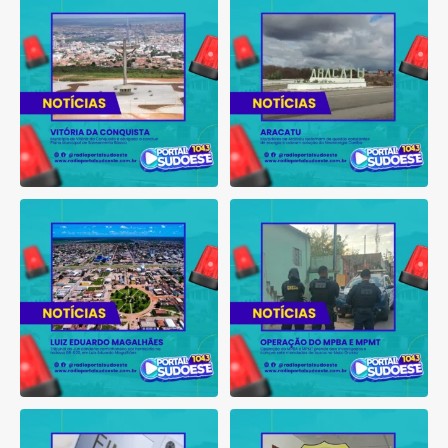
Município de Vitória da
Moradores de Aracatu
Conquista é obrigado a
...
reclamam de quedas
constantes
...
1
0
1
0
Tribunal do Júri condena
Operação do MPBA e MPMT
caminhoneiro por
...
prende dois investigados e
...
1
0
1
0
Bahia tem aumento de eleitores
Suspeito de integrar
que se autodeclaram
...
organização criminosa