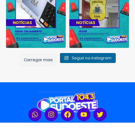
voltada
...
1
0
1
0
Seguir no instagram
Carregar mais