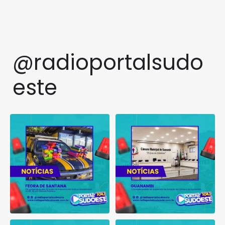
@radioportalsudo
este
PRF apreende quase 48 quilos
TCM rejeita pedido de
de maconha em ônibus
...
suspensão de licitação da
...
1
0
1
0