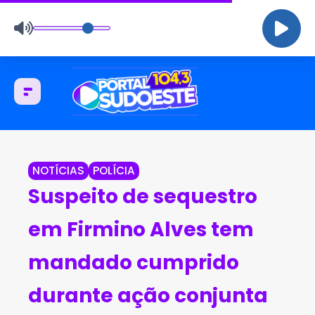
NOTÍCIAS
POLÍCIA
Suspeito de sequestro
em Firmino Alves tem
mandado cumprido
durante ação conjunta