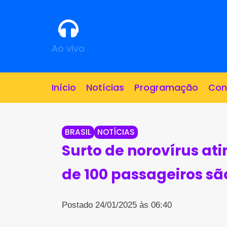
Ao vivo
Início
Notícias
Programação
Con
BRASIL
NOTÍCIAS
Surto de norovírus ati
de 100 passageiros sã
Postado 24/01/2025 às 06:40