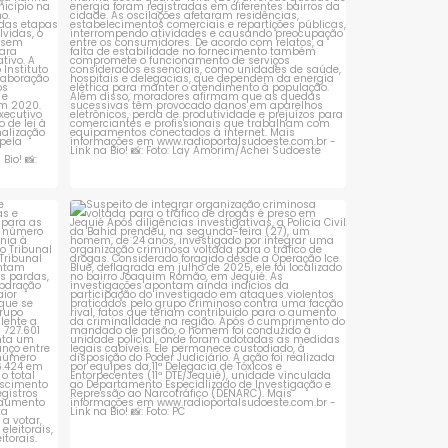
 que se
Suspeito de integrar organização criminosa
voltada
...
1
0