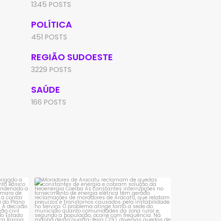
1345 POSTS
POLÍTICA
451 POSTS
REGIÃO SUDOESTE
3229 POSTS
SAÚDE
166 POSTS
sta é
Moradores de Aracatu reclamam de
quedas constantes
...
1
0