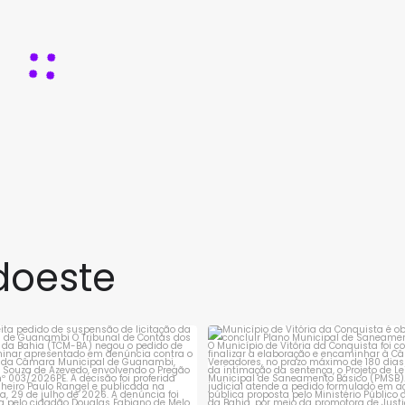
doeste
rejeita pedido de suspensão de
Município de Vitória da Conqui
licitação da
...
obrigado a
...
1
0
1
0