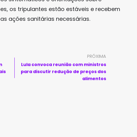
es, os tripulantes estão estáveis e recebem
as ações sanitárias necessárias.
PRÓXIMA
m
Lula convoca reunião com ministros
ais
para discutir redução de preços dos
alimentos