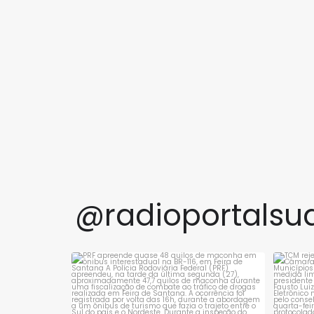
@radioportalsu
PRF apreende quase 48 quilos de maconha
TCM 
em ônibus
...
1
0