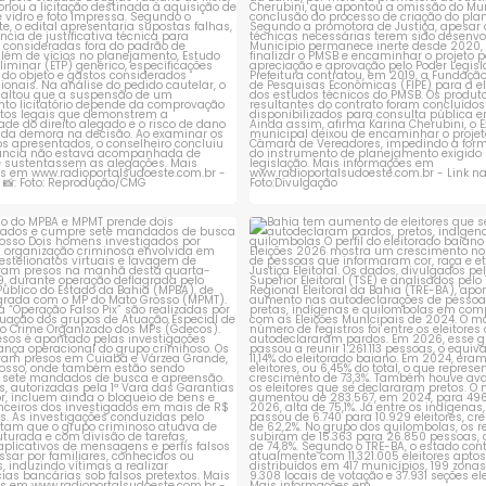
ção do MPBA e MPMT prende dois
Bahia tem aumento de eleitores
investigados e
...
autodeclaram
...
1
0
1
0