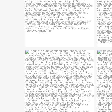
Tribunal do Júri condena caminhoneiro
Opera
por
...
1
0