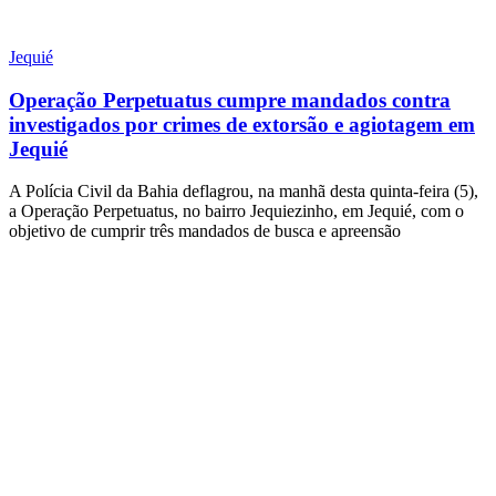
Jequié
Operação Perpetuatus cumpre mandados contra
investigados por crimes de extorsão e agiotagem em
Jequié
A Polícia Civil da Bahia deflagrou, na manhã desta quinta-feira (5),
a Operação Perpetuatus, no bairro Jequiezinho, em Jequié, com o
objetivo de cumprir três mandados de busca e apreensão