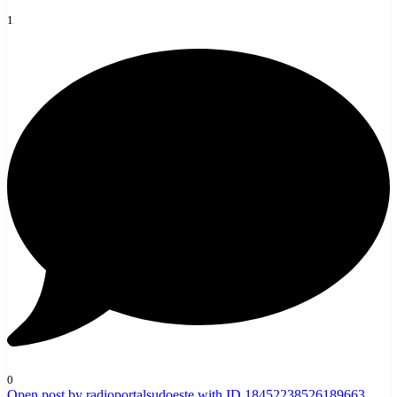
1
0
Open post by radioportalsudoeste with ID 18452238526189663