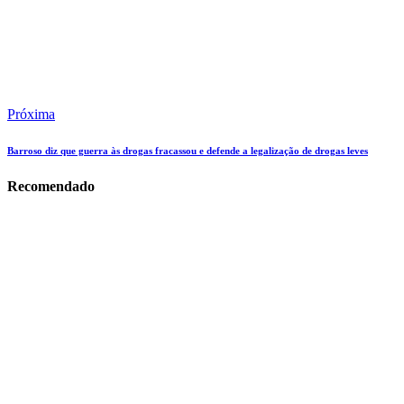
Próxima
Barroso diz que guerra às drogas fracassou e defende a legalização de drogas leves
Recomendado