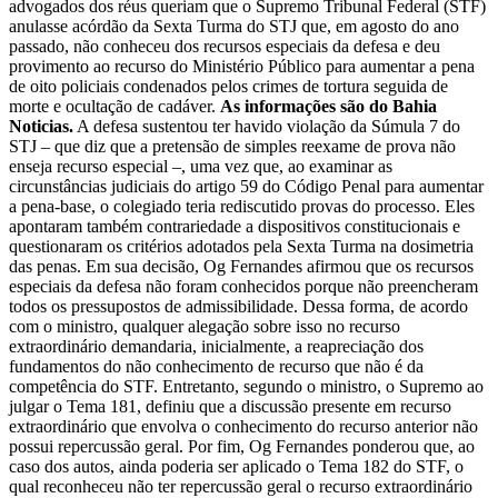
advogados dos réus queriam que o Supremo Tribunal Federal (STF)
anulasse acórdão da Sexta Turma do STJ que, em agosto do ano
passado, não conheceu dos recursos especiais da defesa e deu
provimento ao recurso do Ministério Público para aumentar a pena
de oito policiais condenados pelos crimes de tortura seguida de
morte e ocultação de cadáver.
As informações são do Bahia
Noticias.
A defesa sustentou ter havido violação da Súmula 7 do
STJ – que diz que a pretensão de simples reexame de prova não
enseja recurso especial –, uma vez que, ao examinar as
circunstâncias judiciais do artigo 59 do Código Penal para aumentar
a pena-base, o colegiado teria rediscutido provas do processo. Eles
apontaram também contrariedade a dispositivos constitucionais e
questionaram os critérios adotados pela Sexta Turma na dosimetria
das penas. Em sua decisão, Og Fernandes afirmou que os recursos
especiais da defesa não foram conhecidos porque não preencheram
todos os pressupostos de admissibilidade. Dessa forma, de acordo
com o ministro, qualquer alegação sobre isso no recurso
extraordinário demandaria, inicialmente, a reapreciação dos
fundamentos do não conhecimento de recurso que não é da
competência do STF. Entretanto, segundo o ministro, o Supremo ao
julgar o Tema 181, definiu que a discussão presente em recurso
extraordinário que envolva o conhecimento do recurso anterior não
possui repercussão geral. Por fim, Og Fernandes ponderou que, ao
caso dos autos, ainda poderia ser aplicado o Tema 182 do STF, o
qual reconheceu não ter repercussão geral o recurso extraordinário