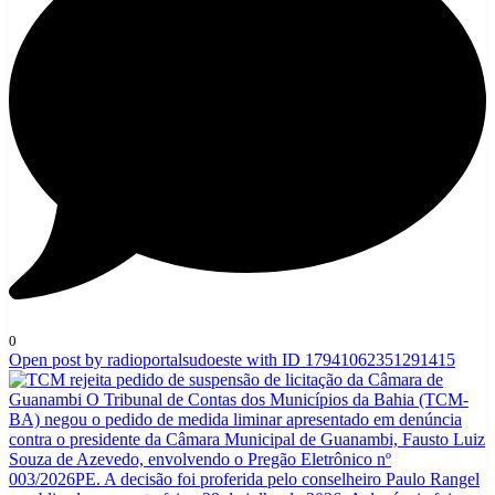
0
Open post by radioportalsudoeste with ID 17941062351291415