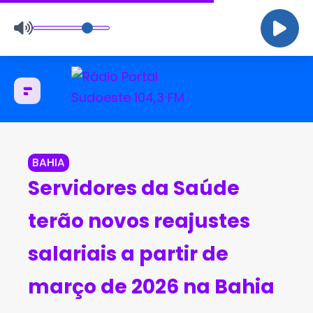
BAHIA
Servidores da Saúde
terão novos reajustes
salariais a partir de
março de 2026 na Bahia