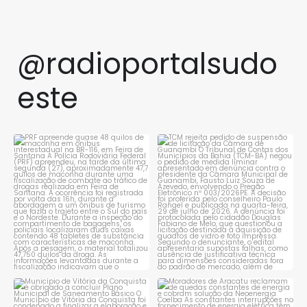
@radioportalsudo
este
PRF apreende quase 48 quilos
TCM rejeita pedido de
de maconha em ônibus
...
suspensão de licitação da
...
1
0
1
0
Município de Vitória da
Moradores de Aracatu
Conquista é obrigado a
...
reclamam de quedas