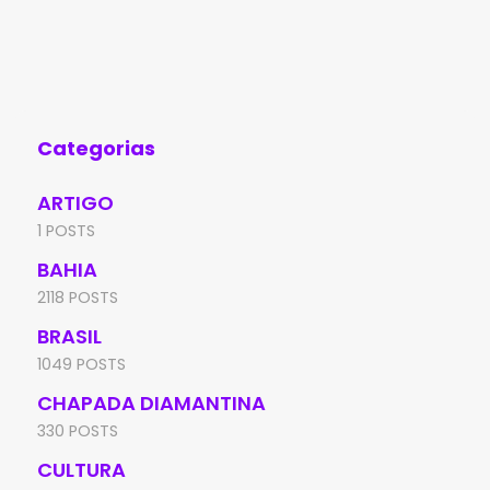
comunidade de Várzea de Pupú, na região
med
de Marcolino Moura, em Rio de Contas,
Min
denunciou uma tentativa
sus
con
Categorias
ARTIGO
1 POSTS
BAHIA
2118 POSTS
BRASIL
1049 POSTS
CHAPADA DIAMANTINA
330 POSTS
CULTURA