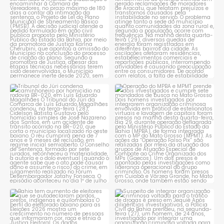
constantes
...
1
0
1
0
Tribunal do Júri condena
Operação do MPBA e MPMT
caminhoneiro por
...
prende dois investigados e
...
1
0
1
0
Bahia tem aumento de eleitores
Suspeito de integrar
que se autodeclaram
...
organização criminosa
voltada
...
1
0
1
0