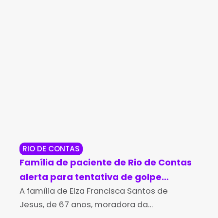
RIO DE CONTAS
RE
Família de paciente de Rio de Contas
Po
alerta para tentativa de golpe
so
durante campanha para compra de
A família de Elza Francisca Santos de
Di
O T
Jesus, de 67 anos, moradora da
Bah
medicamento de alto custo
aná