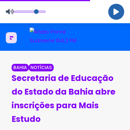
BAHIA
NOTÍCIAS
Secretaria de Educação
do Estado da Bahia abre
inscrições para Mais
Estudo