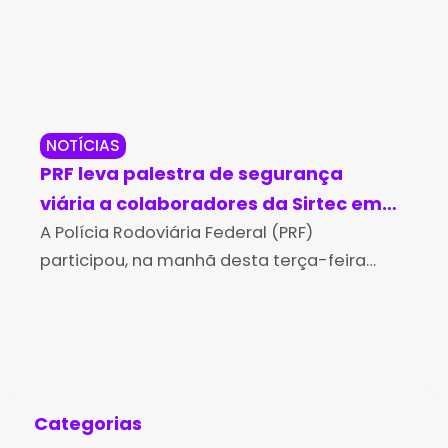
NOTÍCIAS
RE
PRF leva palestra de segurança
PM
viária a colaboradores da Sirtec em
com
Vitória da Conquista
A Polícia Rodoviária Federal (PRF)
Al
A P
participou, na manhã desta terça-feira
mot
(23), da Semana Interna de Prevenção de
man
Acidentes de Trabalho (SIPAT) promovida
de 
pela empresa Sirtec, que atua no setor de
oco
Categorias