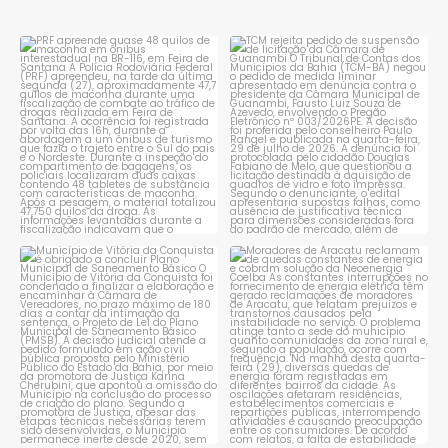
PRF apreende quase 48 quilos
TCM rejeita pedido de
de maconha em ônibus
...
suspensão de licitação da
...
1
0
1
0
Município de Vitória da
Moradores de Aracatu
Conquista é obrigado a
...
reclamam de quedas
constantes
...
1
0
1
0