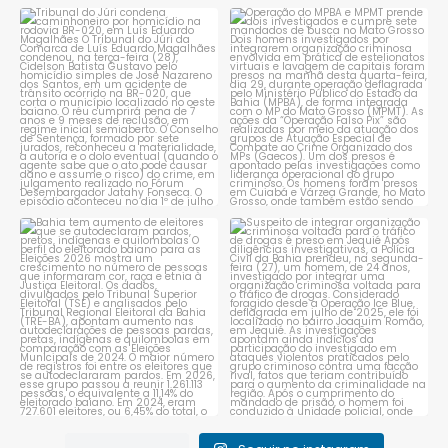
Tribunal do Júri condena
Operação do MPBA e MPMT
caminhoneiro por
...
prende dois investigados e
...
1
0
1
0
Bahia tem aumento de eleitores
Suspeito de integrar
que se autodeclaram
...
organização criminosa
voltada
...
1
0
1
0